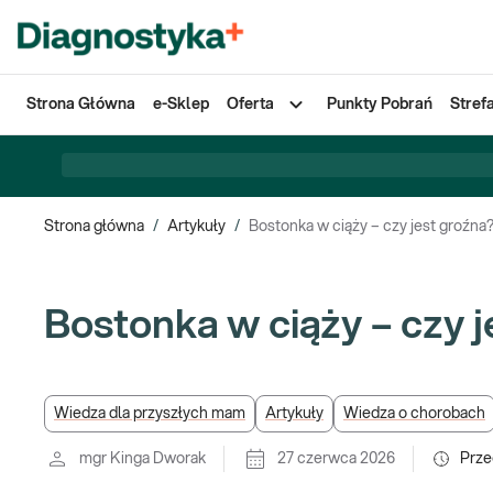
Strona Główna
e-Sklep
Oferta
Punkty Pobrań
Stref
Strona główna
/
Artykuły
/
Bostonka w ciąży – czy jest groźna
Bostonka w ciąży – czy 
Wiedza dla przyszłych mam
Artykuły
Wiedza o chorobach
mgr Kinga Dworak
27 czerwca 2026
Prze