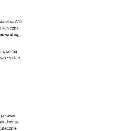
kievirus
A16
 kliniczne,
lno-oralną,
ych, co ma
wo rzadkie,
j połowie
nia. Jednak
kutecznie