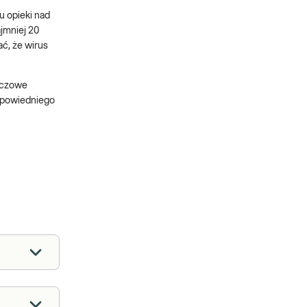
u opieki nad
jmniej 20
ć, że wirus
luczowe
dpowiedniego