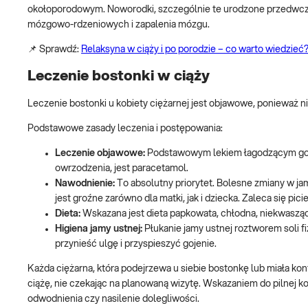
okołoporodowym. Noworodki, szczególnie te urodzone przedwcze
mózgowo-rdzeniowych i zapalenia mózgu.
📌 Sprawdź:
Relaksyna w ciąży i po porodzie – co warto wiedzieć
Leczenie bostonki w ciąży
Leczenie bostonki u kobiety ciężarnej jest objawowe, ponieważ ni
Podstawowe zasady leczenia i postępowania:
Leczenie objawowe:
Podstawowym lekiem łagodzącym gorą
owrzodzenia, jest paracetamol.
Nawodnienie:
To absolutny priorytet. Bolesne zmiany w j
jest groźne zarówno dla matki, jak i dziecka. Zaleca się pi
Dieta:
Wskazana jest dieta papkowata, chłodna, niekwasząc
Higiena jamy ustnej:
Płukanie jamy ustnej roztworem soli 
przynieść ulgę i przyspieszyć gojenie.
Każda ciężarna, która podejrzewa u siebie bostonkę lub miała k
ciążę, nie czekając na planowaną wizytę. Wskazaniem do pilnej 
odwodnienia czy nasilenie dolegliwości.