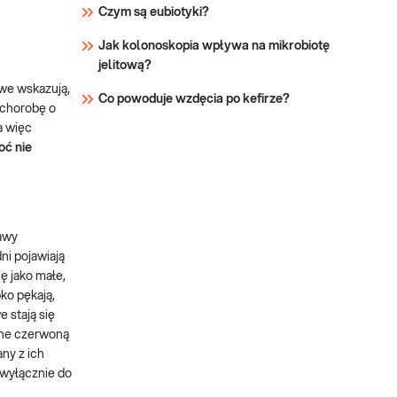
Czym są eubiotyki?
Jak kolonoskopia wpływa na mikrobiotę
jelitową?
owe wskazują,
Co powoduje wzdęcia po kefirze?
o chorobę o
a więc
oć nie
jawy
ni pojawiają
ę jako małe,
ko pękają,
 stają się
one czerwoną
ny z ich
 wyłącznie do