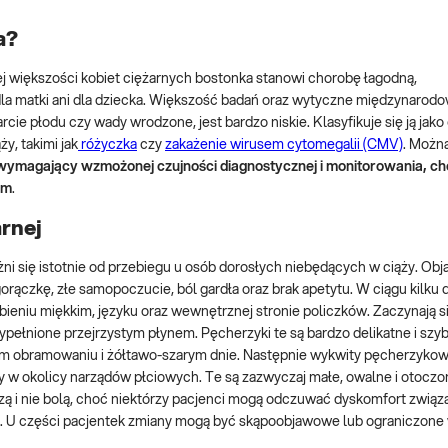
a?
j większości kobiet ciężarnych bostonka stanowi chorobę łagodną,
a dla matki ani dla dziecka. Większość badań oraz wytyczne międzynarod
cie płodu czy wady wrodzone, jest bardzo niskie. Klasyfikuje się ją jak
y, takimi jak
różyczka
czy
zakażenie wirusem cytomegalii (CMV)
. Możn
 wymagający wzmożonej czujności diagnostycznej i monitorowania, ch
ym
.
arnej
óżni się istotnie od przebiegu u osób dorosłych niebędących w ciąży. Ob
rączkę, złe samopoczucie, ból gardła oraz brak apetytu. W ciągu kilku d
ieniu miękkim, języku oraz wewnętrznej stronie policzków. Zaczynają si
pełnione przejrzystym płynem. Pęcherzyki te są bardzo delikatne i szyb
ym obramowaniu i żółtawo-szarym dnie. Następnie wykwity pęcherzykowe
y w okolicy narządów płciowych. Te są zazwyczaj małe, owalne i otocz
dzą i nie bolą, choć niektórzy pacjenci mogą odczuwać dyskomfort związa
zn. U części pacjentek zmiany mogą być skąpoobjawowe lub ograniczone