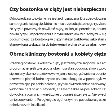
Czy bostonka w ciąży jest niebezpieczn
Odpowiedź na to pytanie nie jest jednoznaczna. Dla zdecydowane
samoograniczającą się, która nie niesie ze sobą istotnego ryzyk
że ryzyko poważnych powikłań ciąży, takich jak poronienie, obumar
niskim ryzyku w porównaniu z innymi infekcjami wirusowymi w ciąż
podsumować, że
bostonkę w ciąży należy traktować jako stan
stanowi ona wskazania do interwencji o charakterze alarmow
Obraz kliniczny bostonki u kobiety cięż
Przebieg bostonki u kobiet w ciąży jest zazwyczaj łagodny i nie r
prodromalne, jeśli występują, obejmują stan podgorączkowy lub go
się zmiany skórno-śluzówkowe w jamie ustnej, głównie na podnieb
czerwone plamki, które szybko przekształcają się w pęcherzyki wy
pozostawiając po sobie bolesne, płytkie owrzodzenia o czerwon
widoczne na dłoniach, stopach, a czasem także na pośladkach cz
obwódką, a płyn w ich wnętrzu jest również przejrzysty. Nie swę
umiejscowieniem. Po pęknięciu pęcherzyki nie pozostawiają bli
pojedynczych lokalizacji.