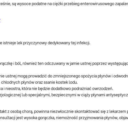
śnie, są wysoce podatne na ciężki przebieg enterowirusowego zapale
?
e istnieje lek przyczynowy dedykowany tej infekcji.
czkę i ból, również ten odczuwany w jamie ustnej poprzez występują
amie ustnej mogą prowadzić do zmniejszonego spożycia płynów i odwodni
cie chłodnych płynów oraz ssanie kostek lodu.
a i nieostra, która nie będzie dodatkowo podrażniać owrzodzeń.
fizjologicznej lub specjalnymi, bezpiecznymi w ciąży płynami antysepty
ontakt z osobą chorą, powinna niezwłocznie skontaktować się z lekarze
konsultacji jest wysoka gorączka, niemożność przyjmowania płynów, obj