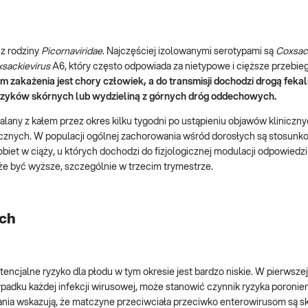
z rodziny
Picornaviridae
. Najczęściej izolowanymi serotypami są
Coxsac
sackievirus
A6, który często odpowiada za nietypowe i cięższe przebiegi
 zakażenia jest chory człowiek, a do transmisji dochodzi drogą feka
erzyków skórnych lub wydzieliną z górnych dróg oddechowych.
alany z kałem przez okres kilku tygodni po ustąpieniu objawów kliniczn
cznych. W populacji ogólnej zachorowania wśród dorosłych są stosunko
biet w ciąży, u których dochodzi do fizjologicznej modulacji odpowiedzi
e być wyższe, szczególnie w trzecim trymestrze.
ach
ncjalne ryzyko dla płodu w tym okresie jest bardzo niskie. W pierwsze
ypadku każdej infekcji wirusowej, może stanowić czynnik ryzyka poronie
nia wskazują, że matczyne przeciwciała przeciwko enterowirusom są s