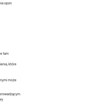
nia opon
ce tam
enia, które
cznymi może
m prowadzącym
awy