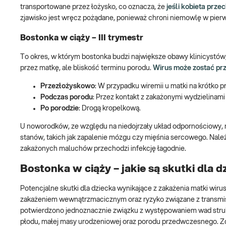
transportowane przez łożysko, co oznacza, że
jeśli kobieta prze
zjawisko jest wręcz pożądane, ponieważ chroni niemowlę w pierws
Bostonka w ciąży – III trymestr
To okres, w którym bostonka budzi największe obawy klinicystów,
przez matkę, ale bliskość terminu porodu.
Wirus może zostać pr
Przezłożyskowo
: W przypadku wiremii u matki na krótko 
Podczas porodu
: Przez kontakt z zakażonymi wydzielinami
Po porodzie
: Drogą kropelkową.
U noworodków, ze względu na niedojrzały układ odpornościowy, 
stanów, takich jak zapalenie mózgu czy mięśnia sercowego. Należ
zakażonych maluchów przechodzi infekcję łagodnie.
Bostonka w ciąży – jakie są skutki dla d
Potencjalne skutki dla dziecka wynikające z zakażenia matki wir
zakażeniem wewnątrzmacicznym oraz ryzyko związane z transmi
potwierdzono jednoznacznie związku z występowaniem wad struktu
płodu, małej masy urodzeniowej oraz porodu przedwczesnego. Z