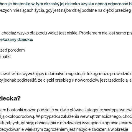
choruje bostonkę w tym okresie, jej dziecko uzyska cenną odporność b
zych miesiącach życia, gdy jest najbardziej podatne na ciężki przebieg
 chociaż ryzyko dla płodu wciąż jest niskie. Problemem nie jest samo 
zekazany dziecku:
przed porodem.
 matki.
nawet wirus wywołujący u dorosłych łagodną infekcję może prowadzić d
y jednak podkreślić, że ciężki przebieg u noworodków jest rzadkością, 
ziecka?
usem bostonki można podzielić na dwie główne kategorie: następstwa zw
sją okołoporodową. W przypadku zakażenia wewnątrzmacicznego, choć
ralnych, istnieją doniesienia o możliwości wystąpienia ograniczenia w
decydowanie większym zagrożeniem jest nabycie zakażenia w okresie