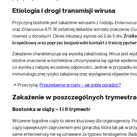
Etiologia i drogi transmisji wirusa
Przyczyną bostonki jest zakażenie wirusami z rodzaju
Enterovirus
oraz
Enterovirus
A71. W ostatniej dekadzie wzrosło znaczenie
Cox
również u dorosłych. Okres inkubacji wynosi od 3 do 5 dni.
Źródłem
kropelkową oraz poprzez bezpośredni kontakt z treścią pęch
Zakażenie charakteryzuje się wysoką zakaźnością. Wirus jest wyd
istotne znaczenie w kontekście utrzymywania się ognisk epidemi
co wynika z nabytej wcześniej odporności. Jednak w przypadku ko
immunologicznej ryzyko zakażenia oraz wystąpienia objawów moż
📌 Przeczytaj:
Przeziębienie w ciąży – jak sobie poradzić?
Zakażenie w poszczególnych trymestr
Bostonka w ciąży – I i II trymestr
Wczesne tygodnie ciąży to okres kluczowy dla organogenezy. Pote
ciąży największym zagrożeniem jest gorączka, która tak jak w prz
same enterowirusy nie są uznawane za typowo teratogenne. Bada