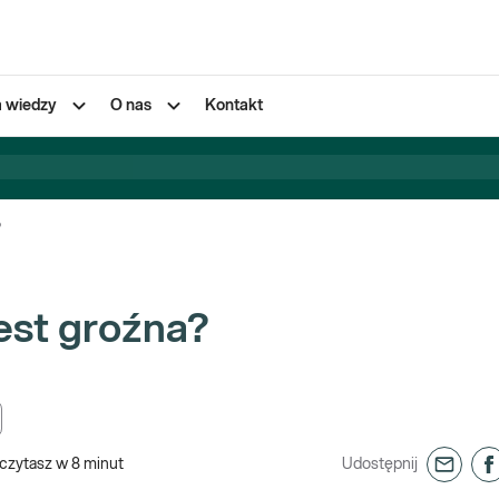
a wiedzy
O nas
Kontakt
?
jest groźna?
czytasz w
8
minut
Udostępnij