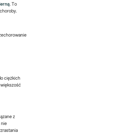
ierną
. To
 choroby.
przechorowanie
o ciężkich
a większość
iązane z
 nie
zrastania