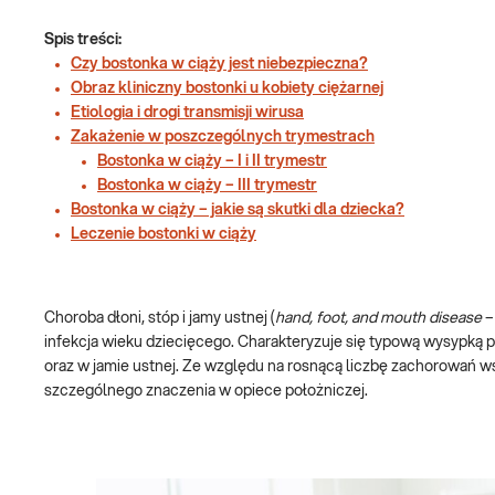
Spis treści:
Czy bostonka w ciąży jest niebezpieczna?
Obraz kliniczny bostonki u kobiety ciężarnej
Etiologia i drogi transmisji wirusa
Zakażenie w poszczególnych trymestrach
Bostonka w ciąży – I i II trymestr
Bostonka w ciąży – III trymestr
Bostonka w ciąży – jakie są skutki dla dziecka?
Leczenie bostonki w ciąży
Choroba dłoni, stóp i jamy ustnej (
hand, foot, and mouth disease
–
infekcja wieku dziecięcego. Charakteryzuje się typową wysypką 
oraz w jamie ustnej. Ze względu na rosnącą liczbę zachorowań wś
szczególnego znaczenia w opiece położniczej.