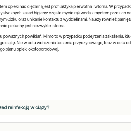
m opieki nad ciężarną jest profilaktyka pierwotna i wtórna. W przypadk
rystycznych zasad higieny: częste mycie rąk wodą z mydłem przez co na
mym łóżku oraz unikanie kontaktu z wydzielinami. Należy również pamięta
anie pieluchy jest niezwykle istotna.
zyku poważnych powikłań. Mimo to w przypadku podejrzenia zakażenia, k
o ciążę. Nie w celu wdrożenia leczenia przyczynowego, lecz w celu o
go planu opieki okołoporodowej.
zed reinfekcją w ciąży?