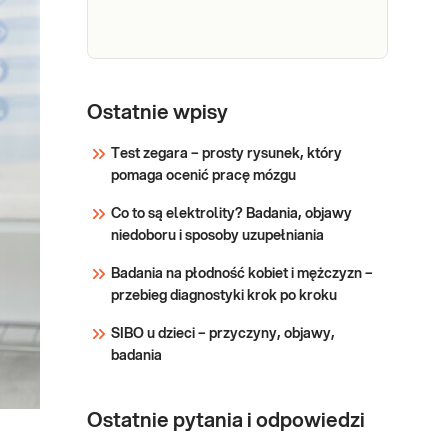
diagnostyki stanu
Sprawdź
przedrzucawkowego → Do
wykrycia ewentualnych
niedoborów żelaza niezbędnego
e-Pakiet
dla prawidłowego proc
badania
Ostatnie wpisy
Dedykowany dla: Kobiet w
3
trzecim trymestrze ciąży
Test zegara – prosty rysunek, który
Wskazany: → Do oceny
trymestr
pomaga ocenić pracę mózgu
ogólnego stanu zdrowia kobiety
ciąży
w trzecim trymestrze ciąży → W
Co to są elektrolity? Badania, objawy
celu wykrycia infekcji
Sprawdź
niedoboru i sposoby uzupełniania
wirusowych i bakteryjnych
zagrażających przebiegowi
Badania na płodność kobiet i mężczyzn –
ciąży → Do diagnostyki stanu
przebieg diagnostyki krok po kroku
przedrzuc
SIBO u dzieci – przyczyny, objawy,
badania
Ostatnie pytania i odpowiedzi