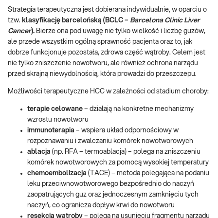
Strategia terapeutyczna jest dobierana indywidualnie, w oparciu o
tzw.
klasyfikację barcelońską (BCLC –
Barcelona Clinic Liver
Cancer
).
Bierze ona pod uwagę nie tylko wielkość i liczbę guzów,
ale przede wszystkim ogólną sprawność pacjenta oraz to, jak
dobrze funkcjonuje pozostała, zdrowa część wątroby. Celem jest
nie tylko zniszczenie nowotworu, ale również ochrona narządu
przed skrajną niewydolnością, która prowadzi do przeszczepu.
Możliwości terapeutyczne HCC w zależności od stadium choroby:
terapie celowane
– działają na konkretne mechanizmy
wzrostu nowotworu
immunoterapia
– wspiera układ odpornościowy w
rozpoznawaniu i zwalczaniu komórek nowotworowych
ablacja
(np. RFA – termoablacja) – polega na zniszczeniu
komórek nowotworowych za pomocą wysokiej temperatury
chemoembolizacja
(TACE) – metoda polegająca na podaniu
leku przeciwnowotworowego bezpośrednio do naczyń
zaopatrujących guz oraz jednoczesnym zamknięciu tych
naczyń, co ogranicza dopływ krwi do nowotworu
resekcja wątroby
– polega na usunięciu fragmentu narządu