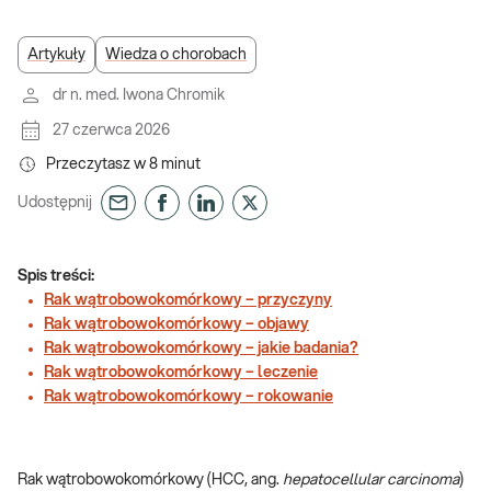
Artykuły
Wiedza o chorobach
dr n. med. Iwona Chromik
27 czerwca 2026
Przeczytasz w
8
minut
Udostępnij
Spis treści:
Rak wątrobowokomórkowy – przyczyny
Rak wątrobowokomórkowy – objawy
Rak wątrobowokomórkowy – jakie badania?
Rak wątrobowokomórkowy – leczenie
Rak wątrobowokomórkowy – rokowanie
Rak wątrobowokomórkowy (HCC, ang.
hepatocellular carcinoma
)