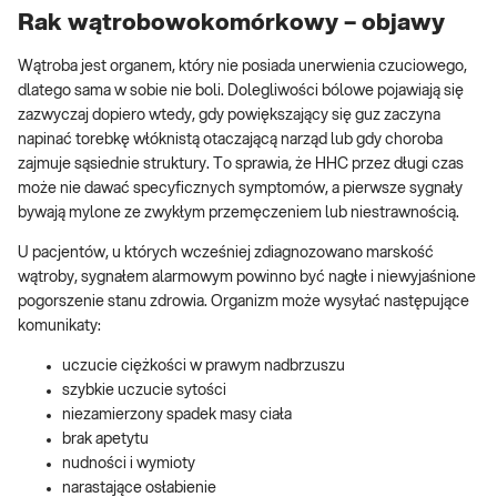
Rak wątrobowokomórkowy – objawy
Wątroba jest organem, który nie posiada unerwienia czuciowego,
dlatego sama w sobie nie boli. Dolegliwości bólowe pojawiają się
zazwyczaj dopiero wtedy, gdy powiększający się guz zaczyna
napinać torebkę włóknistą otaczającą narząd lub gdy choroba
zajmuje sąsiednie struktury. To sprawia, że HHC przez długi czas
może nie dawać specyficznych symptomów, a pierwsze sygnały
bywają mylone ze zwykłym przemęczeniem lub niestrawnością.
U pacjentów, u których wcześniej zdiagnozowano marskość
wątroby, sygnałem alarmowym powinno być nagłe i niewyjaśnione
pogorszenie stanu zdrowia. Organizm może wysyłać następujące
komunikaty:
uczucie ciężkości w prawym nadbrzuszu
szybkie uczucie sytości
niezamierzony spadek masy ciała
brak apetytu
nudności i wymioty
narastające osłabienie