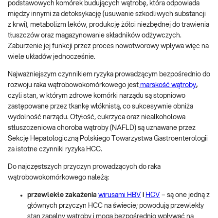
podstawowych komórek budujących wątrobę, która odpowiada
między innymi za detoksykację (usuwanie szkodliwych substancji
z krwi), metabolizm leków, produkcję żółci niezbędnej do trawienia
tłuszczów oraz magazynowanie składników odżywczych.
Zaburzenie jej funkcji przez proces nowotworowy wpływa więc na
wiele układów jednocześnie.
Najważniejszym czynnikiem ryzyka prowadzącym bezpośrednio do
rozwoju raka wątrobowokomórkowego jest
marskość wątroby
,
czyli stan, w którym zdrowe komórki narządu są stopniowo
zastępowane przez tkankę włóknistą, co sukcesywnie obniża
wydolność narządu. Otyłość, cukrzyca oraz niealkoholowa
stłuszczeniowa choroba wątroby (NAFLD) są uznawane przez
Sekcję Hepatologiczną Polskiego Towarzystwa Gastroenterologii
za istotne czynniki ryzyka HCC.
Do najczęstszych przyczyn prowadzących do raka
wątrobowokomórkowego należą:
przewlekłe zakażenia
wirusami HBV
i
HCV
– są one jedną z
głównych przyczyn HCC na świecie; powodują przewlekły
stan zapalny wątroby i mogą bezpośrednio wpływać na