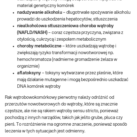
materiał genetyczny komórek
nadużywanie alkoholu
– długotrwałe spożywanie alkoholu
prowadzi do uszkodzenia hepatocytów, stłuszczenia
niealkoholowa stłuszczeniowa choroba wątroby
(NAFLD/NASH)
– coraz częstsza przyczyna, związana z
otyłością, cukrzycą i zespołem metabolicznym
choroby metaboliczne
– które uszkadzają wątrobę i
zwiększają ryzyko transformacji nowotworowej np.
hemochromatoza (nadmierne gromadzenie żelaza w
organizmie)
aflatoksyny
– toksyny wytwarzane przez pleśnie, które
mają działanie mutagenne i mogą bezpośrednio uszkadzać
DNA komórek wątroby
Rak wątrobowokomórkowy pierwotny należy odróżnić od
przerzutów nowotworowych do wątroby, które są znacznie
częstsze, ale nie są rakiem wątroby sensu stricto, ponieważ
pochodzą z innych narządów, takich jak jelito grube, płuca czy
pierś. To rozróżnienie ma ogromne znaczenie, ponieważ sposób
leczenia w tych sytuacjach jest odmienny.