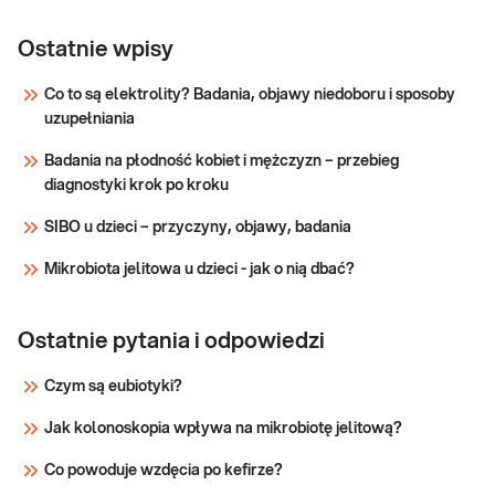
Próby
wątrobowe
Ostatnie wpisy
Próby wątrobowe. Oznaczenie wartości
(ALT, AST,
parametrów wątroby (enzymów
Co to są elektrolity? Badania, objawy niedoboru i sposoby
wątrobowych i bilirubiny) przydatne w
ALP, BIL,
uzupełniania
diagnostyce chorób wątroby i dróg
GGTP)
żółciowych.
Badania na płodność kobiet i mężczyzn – przebieg
Sprawdź
diagnostyki krok po kroku
SIBO u dzieci – przyczyny, objawy, badania
Mikrobiota jelitowa u dzieci - jak o nią dbać?
Ostatnie pytania i odpowiedzi
Czym są eubiotyki?
Jak kolonoskopia wpływa na mikrobiotę jelitową?
Co powoduje wzdęcia po kefirze?