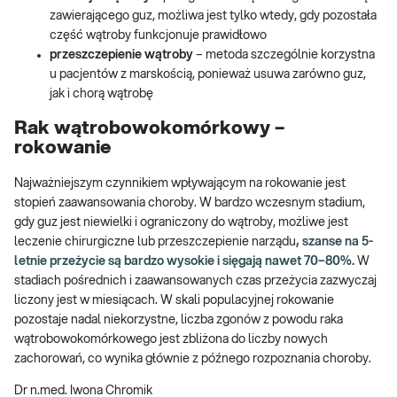
zawierającego guz, możliwa jest tylko wtedy, gdy pozostała
część wątroby funkcjonuje prawidłowo
przeszczepienie wątroby
– metoda szczególnie korzystna
u pacjentów z marskością, ponieważ usuwa zarówno guz,
jak i chorą wątrobę
Rak wątrobowokomórkowy –
rokowanie
Najważniejszym czynnikiem wpływającym na rokowanie jest
stopień zaawansowania choroby. W bardzo wczesnym stadium,
gdy guz jest niewielki i ograniczony do wątroby, możliwe jest
leczenie chirurgiczne lub przeszczepienie narządu
, szanse na 5-
letnie przeżycie są bardzo wysokie i sięgają nawet 70–80%.
W
stadiach pośrednich i zaawansowanych czas przeżycia zazwyczaj
liczony jest w miesiącach. W skali populacyjnej rokowanie
pozostaje nadal niekorzystne, liczba zgonów z powodu raka
wątrobowokomórkowego jest zbliżona do liczby nowych
zachorowań, co wynika głównie z późnego rozpoznania choroby.
Dr n.med. Iwona Chromik