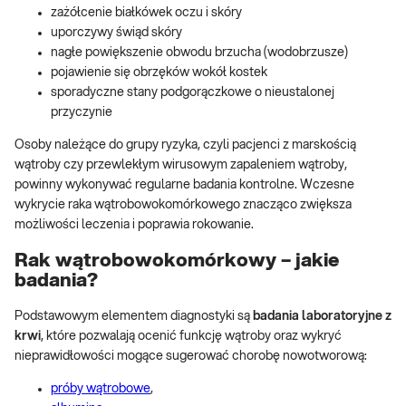
zażółcenie białkówek oczu i skóry
uporczywy świąd skóry
nagłe powiększenie obwodu brzucha (wodobrzusze)
pojawienie się obrzęków wokół kostek
sporadyczne stany podgorączkowe o nieustalonej
przyczynie
Osoby należące do grupy ryzyka, czyli pacjenci z marskością
wątroby czy przewlekłym wirusowym zapaleniem wątroby,
powinny wykonywać regularne badania kontrolne. Wczesne
wykrycie raka wątrobowokomórkowego znacząco zwiększa
możliwości leczenia i poprawia rokowanie.
Rak wątrobowokomórkowy – jakie
badania?
Podstawowym elementem diagnostyki są
badania laboratoryjne
z
krwi
, które pozwalają ocenić funkcję wątroby oraz wykryć
nieprawidłowości mogące sugerować chorobę nowotworową:
próby wątrobowe
,