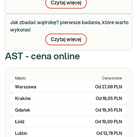
Czytaj więcej
Jak zbadać wątrobę? pierwsze badania, które warto
wykonać
Czytaj więcej
AST - cena online
Miasto
Cena online
Warszawa
Od
27,08 PLN
Kraków
Od
18,05 PLN
Gdańsk
Od
19,95 PLN
Łódź
Od
19,00 PLN
Lublin
Od
13,78 PLN