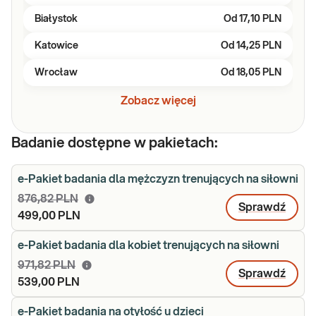
Białystok
Od
17,10 PLN
Katowice
Od
14,25 PLN
Wrocław
Od
18,05 PLN
Zobacz więcej
Badanie dostępne w pakietach:
e-Pakiet badania dla mężczyzn trenujących na siłowni
876,82 PLN
Sprawdź
499,00 PLN
e-Pakiet badania dla kobiet trenujących na siłowni
971,82 PLN
Sprawdź
539,00 PLN
e-Pakiet badania na otyłość u dzieci