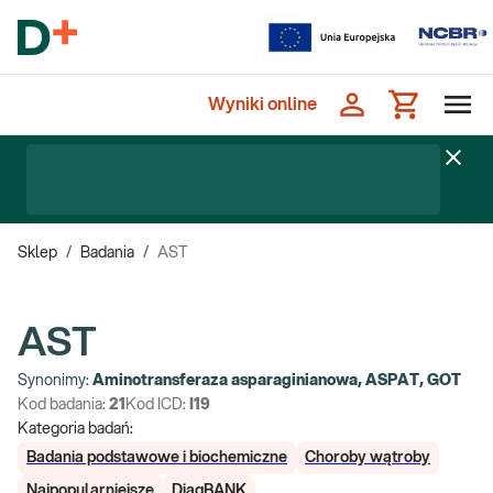
Wyniki online
Sklep
/
Badania
/
AST
AST
Synonimy:
Aminotransferaza asparaginianowa, ASPAT, GOT
Kod badania:
21
Kod ICD:
I19
Kategoria badań:
Badania podstawowe i biochemiczne
Choroby wątroby
Najpopularniejsze
DiagBANK