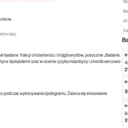
Wi
Ba
unkcie.
Ar
Ce
iet w ciąży.
Ba
e
 badanie frakcji cholesterolu i trójglicerydów, potocznie „Badanie
yce dyslipidemii oraz w ocenie ryzyka miażdżycy i chorób sercowo-
4
2
e
3
czo podczas wykonywania lipidogramu. Zaleca się stosowanie
e
6
3