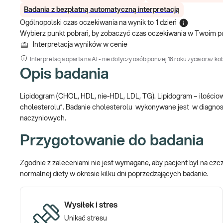
Badania z bezpłatną automatyczną interpretacją
Ogólnopolski czas oczekiwania na wynik
to
1 dzień
Wybierz punkt pobrań, by zobaczyć czas oczekiwania w Twoim p
Interpretacja wyników w cenie
Interpretacja oparta na AI - nie dotyczy osób poniżej 18 roku życia oraz kob
Opis badania
Lipidogram (CHOL, HDL, nie-HDL, LDL, TG). Lipidogram – ilościowe
cholesterolu”. Badanie cholesterolu wykonywane jest w diagnost
naczyniowych.
Przygotowanie do badania
Zgodnie z zaleceniami nie jest wymagane, aby pacjent był na cz
normalnej diety w okresie kilku dni poprzedzających badanie.
Wysiłek i stres
Unikać stresu