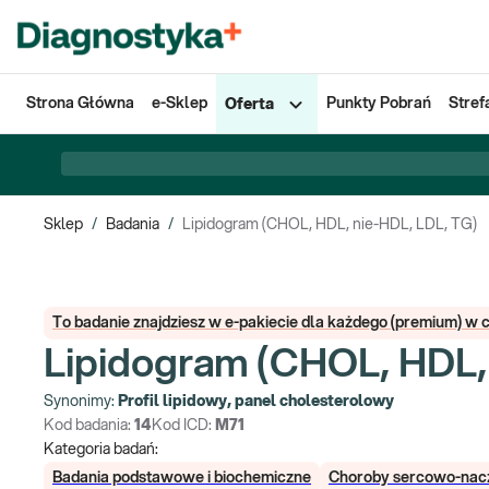
Strona Główna
e-Sklep
Punkty Pobrań
Stref
Oferta
Sklep
/
Badania
/
Lipidogram (CHOL, HDL, nie-HDL, LDL, TG)
To badanie znajdziesz w e-pakiecie dla każdego (premium) w
Lipidogram (CHOL, HDL,
Synonimy:
Profil lipidowy, panel cholesterolowy
Kod badania:
14
Kod ICD:
M71
Kategoria badań:
Badania podstawowe i biochemiczne
Choroby sercowo-nac