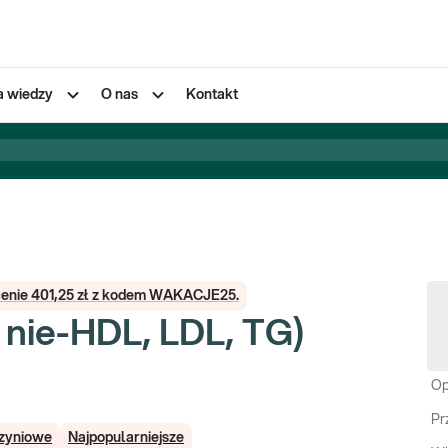
a wiedzy
O nas
Kontakt
 cenie 401,25 zł z kodem WAKACJE25.
 nie-HDL, LDL, TG)
Op
Pr
zyniowe
Najpopularniejsze