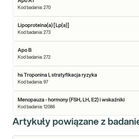
Apo A1
Kod badania:
270
Lipoproteina(a) [Lp(a)]
Kod badania:
273
Apo B
Kod badania:
272
hs Troponina I, stratyfikacja ryzyka
Kod badania:
97
Menopauza - hormony (FSH, LH, E2) i wskaźniki
Kod badania:
12086
Artykuły powiązane z badan