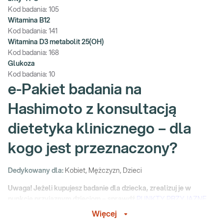
Kod badania:
105
Witamina B12
Kod badania:
141
Witamina D3 metabolit 25(OH)
Kod badania:
168
Glukoza
Kod badania:
10
e-Pakiet badania na
Hashimoto z konsultacją
dietetyka klinicznego – dla
kogo jest przeznaczony?
Dedykowany dla:
Kobiet, Mężczyzn, Dzieci
Uwaga! Jeżeli kupujesz badanie dla dziecka, zrealizuj je w
punkcie przyjaznym dzieciom – sprawdź
PUNKTY PRZYJAZNE
DZIECIOM.
Więcej