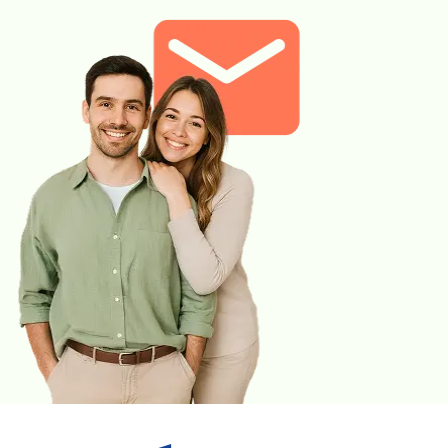
względu na spowolniony metabolizm w przebiegu choroby
Hashimoto u pacjentów często obserwuje się zaburzenia w
gospodarce tłuszczów, głównie podwyższone wartości
cholesterolu całkowitego, także frakcji „złego” cholesterolu
- LDL.
ALT
jest enzymem oceniającym pracę wątroby. Aktywność
enzymu ALT u chorych z Hashimoto może być
podwyższona ze względu na zaburzony metabolizm
tłuszczów, a przez to zwiększone ryzyko niealkoholowej
stłuszczeniowej choroby wątroby (NAFLD).
Kreatynina
wraz z wyliczanym współczynnikiem eGFR
ocenia funkcję filtracyjną nerek. U pacjentów z chorobą
Hashimoto często obserwuje się zmniejszenie przepływu
nerkowego, co wiąże się z zatrzymaniem wody w
organizmie i powstawaniem obrzęków.
Ze względu na szereg wzajemnych zależności występujących
między analizowanymi parametrami, uzyskane wyniki badań pod
kątem Hashimoto należy skonsultować z lekarzem.
Gdzie możesz zrealizować to badanie: