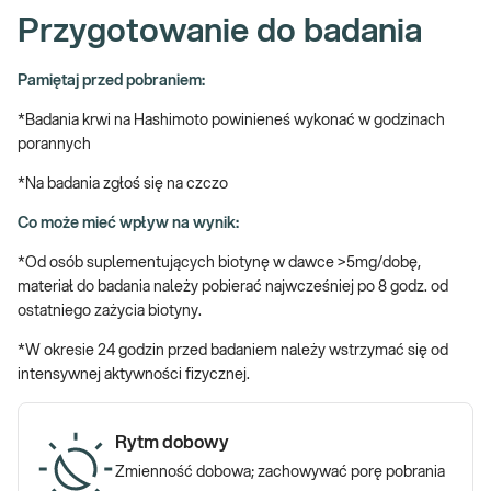
Wskazany:
Przygotowanie do badania
→ W przypadku podejrzenia zaburzeń pracy tarczycy, w tym
choroby Hashimoto
Pamiętaj przed pobraniem:
→ Przy występowaniu niepokojących objawów w postaci
*Badania krwi na Hashimoto powinieneś wykonać w godzinach
nieuzasadnionego przybierania na wadze, pojawienia się zgrubienia
porannych
na szyi (wola), zaparć, stałego uczucia zimna, problemów skórnych
*Na badania zgłoś się na czczo
(wypadanie włosów, sucha i zimna skóra), zaburzeń koncentracji,
itp.
Co może mieć wpływ na wynik:
→ Do oceny ewentualnego wpływu choroby Hashimoto na ogólny
*Od osób suplementujących biotynę w dawce >5mg/dobę,
stan zdrowia
materiał do badania należy pobierać najwcześniej po 8 godz. od
ostatniego zażycia biotyny.
Zapalenie tarczycy typu Hashimoto – co to
za choroba?
*W okresie 24 godzin przed badaniem należy wstrzymać się od
intensywnej aktywności fizycznej.
Choroba Hashimoto to autoimmunologiczne zapalenie tarczycy,
co oznacza, że czynnikiem powodującym zapalenie gruczołu są
Rytm dobowy
niszczące autoprzeciwciała skierowane przeciwko własnym
Zmienność dobowa; zachowywać porę pobrania
tkankom. Hashimoto diagnozowane jest u każdej płci i w każdej