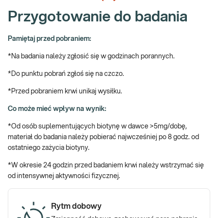
→ Profilaktycznie, do oceny stanu zdrowia.
Przygotowanie do badania
Jak się pobiera materiał do badania?
Pamiętaj przed pobraniem:
Do wykonania pakietu badań niezbędna jest próbka krwi.
*Na badania należy zgłosić się w godzinach porannych.
Profilaktyczne badania laboratoryjne –
*Do punktu pobrań zgłoś się na czczo.
znaczenie dla zdrowia
*Przed pobraniem krwi unikaj wysiłku.
Mimo wielu kampanii promujących zdrowie, całkiem niewielki
Co może mieć wpływ na wynik:
odsetek osób wykonuje badania laboratoryjne w sytuacji, w której
cieszy się dobrym samopoczuciem i brakiem objawów choroby.
*Od osób suplementujących biotynę w dawce >5mg/dobę,
Natomiast rangę profilaktyki laboratoryjnej podkreśla wiele
materiał do badania należy pobierać najwcześniej po 8 godz. od
Towarzystw Lekarskich i uwzględnia działania profilaktyczne w
ostatniego zażycia biotyny.
publikowanych przez siebie wytycznych. Na przykład Polskie
Towarzystwo Diabetologiczne zaleca oznaczanie poziomu
*W okresie 24 godzin przed badaniem krwi należy wstrzymać się
glukozy raz na trzy lata u osób zdrowych >45 roku życia oraz raz na
od intensywnej aktywności fizycznej.
rok u osób młodszych z nadwagą, nadciśnieniem czy rozpoznaną
cukrzycą wśród najbliższych. Podobne zalecenia dotyczą
Rytm dobowy
wykonywania badania stężenia cholesterolu i pozostałych
składowych lipidogramu (raz na trzy lata u osób z prawidłowym