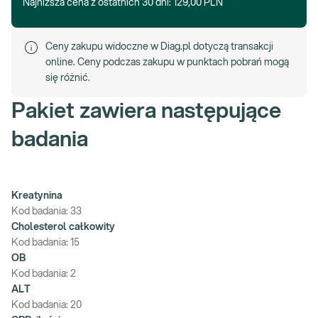
Najniższa cena z ostatnich 30 dni:
129,00 PLN
Ceny zakupu widoczne w Diag.pl dotyczą transakcji
online. Ceny podczas zakupu w punktach pobrań mogą
się różnić.
Pakiet zawiera następujące
badania
Kreatynina
Kod badania:
33
Cholesterol całkowity
Kod badania:
15
OB
Kod badania:
2
ALT
Kod badania:
20