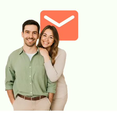
wiążą się z bezpośrednim wpływem na metabolizm
(odpowiednio utrata lub przybieranie na wadze
nieuzasadnione zmianami w diecie, sucha skóra lub
nadpotliwość, zaparcia lub biegunki), a także równowagę
emocjonalną.
Zestawienie wyników badań z pakietu, pozwala na ogólną ocenę
stanu zdrowia. Ze względu na szereg wzajemnych zależności
występujących między analizowanymi parametrami, uzyskane
wyniki badań należy skonsultować z lekarzem.
Gdzie możesz zrealizować to badanie:
Wszystkie punkty pobrań Diagnostyki
Zamów badanie i zrealizuj je w dowolnym punkcie pobrań.
Pobranie w Twoim domu
Wybierz w koszyku opcję „Pobranie w domu” – usługa wyświetla
się, jeśli wybrany przez Ciebie punkt pobrań znajduje się w
obsługiwanej miejscowości.