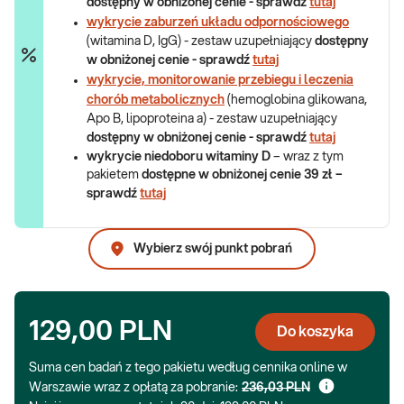
dostępny w obniżonej cenie - sprawdź
tutaj
wykrycie zaburzeń układu odpornościowego
(witamina D, IgG) - zestaw uzupełniający
dostępny
w obniżonej cenie - sprawdź
tutaj
wykrycie, monitorowanie przebiegu i leczenia
chorób metabolicznych
(hemoglobina glikowana,
Apo B, lipoproteina a) - zestaw uzupełniający
dostępny w obniżonej cenie - sprawdź
tutaj
wykrycie niedoboru witaminy D
– wraz z tym
pakietem
dostępne w obniżonej cenie 39 zł –
sprawdź
tutaj
Wybierz swój punkt pobrań
129,00 PLN
Do koszyka
Suma cen badań z tego pakietu według cennika online w
Warszawie wraz z opłatą za pobranie:
236,03 PLN