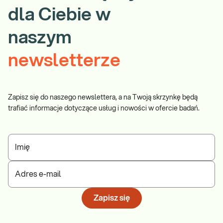
Diabetologiczne, możliwe jest rozpoznanie zaburzeń
dla Ciebie w
metabolizmu glukozy. Wysokie stężenie glukozy na czczo
wynikają zwykle z podstępnej, obarczonej szeregiem
naszym
powikłań choroby metabolicznej – cukrzycy.
Cholesterol całkowity
to badanie służące oszacowaniu
newsletterze
ryzyka zachorowania na choroby sercowo – naczyniowe np.
miażdżycę i nadciśnienie tętnicze oraz wystąpienia
groźnych incydentów jak udar, zawał, czy nagła śmierć
sercowa. Nieprawidłowy wynik badania świadczy o
Zapisz się do naszego newslettera, a na Twoją skrzynkę będą
dyslipidemii, czyli zaburzeniu, które nadal stanowi
trafiać informacje dotyczące usług i nowości w ofercie badań.
najbardziej rozpowszechniony czynnik ryzyka chorób układu
krążenia.
Kreatynina
wraz z wyliczanym na jej podstawie
Imię
współczynnikiem eGFR, wykorzystywana jest w ocenie
funkcji filtracyjnej nerek. Na podstawie uzyskanych wyników
wnioskuje się o wydolności lub stopniu niewydolności
Adres e-mail
narządu.
TSH
jest hormonem przysadkowym nadzorującym pracę
Zapisz się
tarczycy. Na podstawie zmian w stężeniu TSH wnioskuje się
o nadczynności lub niedoczynności tarczycy. Schorzenia te