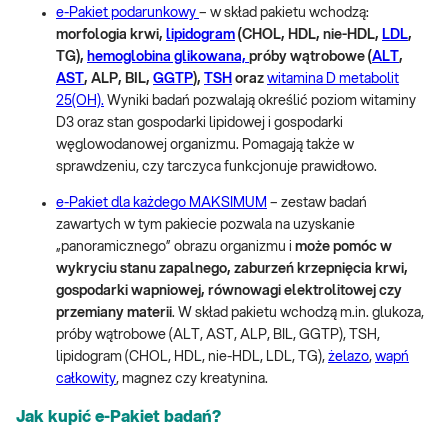
e-Pakiet podarunkowy
– w skład pakietu wchodzą:
morfologia krwi,
lipidogram
(CHOL, HDL, nie-HDL,
LDL
,
TG),
hemoglobina glikowana,
próby wątrobowe (
ALT
,
AST
, ALP, BIL,
GGTP
),
TSH
oraz
witamina D metabolit
25(OH).
Wyniki badań pozwalają określić poziom witaminy
D3 oraz stan gospodarki lipidowej i gospodarki
węglowodanowej organizmu. Pomagają także w
sprawdzeniu, czy tarczyca funkcjonuje prawidłowo.
e-Pakiet dla każdego MAKSIMUM
– zestaw badań
zawartych w tym pakiecie pozwala na uzyskanie
„panoramicznego” obrazu organizmu i
może pomóc w
wykryciu stanu zapalnego, zaburzeń krzepnięcia krwi,
gospodarki wapniowej, równowagi elektrolitowej czy
przemiany materii
. W skład pakietu wchodzą m.in. glukoza,
próby wątrobowe (ALT, AST, ALP, BIL, GGTP), TSH,
lipidogram (CHOL, HDL, nie-HDL, LDL, TG),
żelazo
,
wapń
całkowity
, magnez czy kreatynina.
Jak kupić e-Pakiet badań?