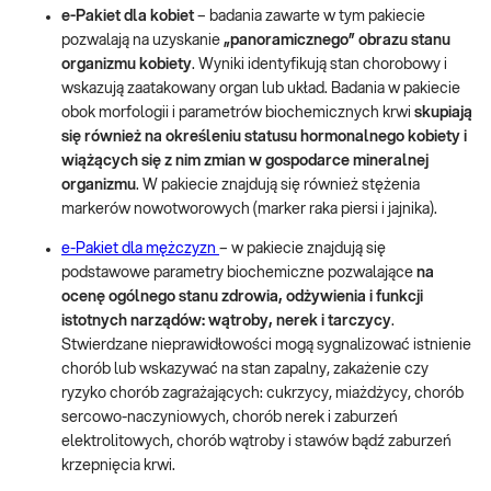
e-Pakiet dla kobiet
– badania zawarte w tym pakiecie
pozwalają na uzyskanie
„panoramicznego” obrazu stanu
organizmu kobiety
. Wyniki identyfikują stan chorobowy i
wskazują zaatakowany organ lub układ. Badania w pakiecie
obok morfologii i parametrów biochemicznych krwi
skupiają
się również na określeniu statusu hormonalnego kobiety i
wiążących się z nim zmian w gospodarce mineralnej
organizmu
. W pakiecie znajdują się również stężenia
markerów nowotworowych (marker raka piersi i jajnika).
e-Pakiet dla mężczyzn
– w pakiecie znajdują się
podstawowe parametry biochemiczne pozwalające
na
ocenę ogólnego stanu zdrowia, odżywienia i funkcji
istotnych narządów: wątroby, nerek i tarczycy
.
Stwierdzane nieprawidłowości mogą sygnalizować istnienie
chorób lub wskazywać na stan zapalny, zakażenie czy
ryzyko chorób zagrażających: cukrzycy, miażdżycy, chorób
sercowo-naczyniowych, chorób nerek i zaburzeń
elektrolitowych, chorób wątroby i stawów bądź zaburzeń
krzepnięcia krwi.