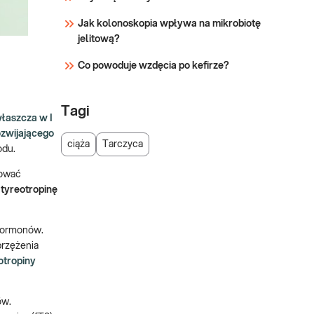
Jak kolonoskopia wpływa na mikrobiotę
jelitową?
Co powoduje wzdęcia po kefirze?
Tagi
łaszcza w I
ozwijającego
ciąża
Tarczyca
odu.
kować
tyreotropinę
 hormonów.
przężenia
otropiny
ów.