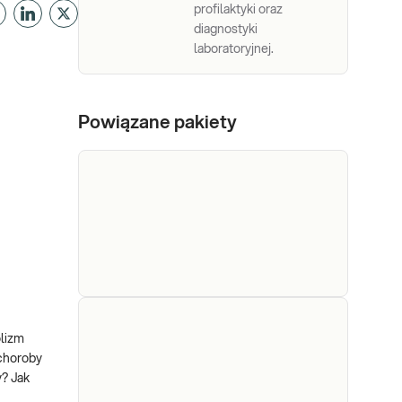
profilaktyki oraz
diagnostyki
laboratoryjnej.
Powiązane pakiety
e-Pakiet dla
Dedykowany dla: Kobiet
olizm
kobiet w ciąży
w ciąży Wskazany: → Do
 choroby
oceny ogólnego stanu
(podstawowy)
y? Jak
zdrowia kobiety w ciąży