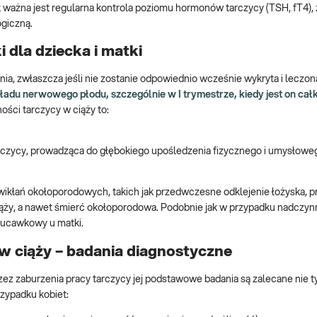
k ważna jest regularna kontrola poziomu hormonów tarczycy (TSH, fT4),
ogiczną.
 dla dziecka i matki
a, zwłaszcza jeśli nie zostanie odpowiednio wcześnie wykryta i leczon
du nerwowego płodu, szczególnie w I trymestrze, kiedy jest on cał
ści tarczycy w ciąży to:
arczycy, prowadząca do głębokiego upośledzenia fizycznego i umysłowe
ikłań okołoporodowych, takich jak przedwczesne odklejenie łożyska,
iąży, a nawet śmierć okołoporodowa. Podobnie jak w przypadku nadczyn
zucawkowy u matki.
w ciąży – badania diagnostyczne
z zaburzenia pracy tarczycy jej podstawowe badania są zalecane nie ty
rzypadku kobiet: