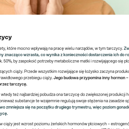
zycy
ty, które mocno wpływają na pracę wielu narządów, w tym tarczycy.
Zw
 znacząco wzrasta, co wynika z konieczności dostarczenia ich do r
. 50%, by zaspokoić potrzeby metaboliczne matki i rozwijającego się pł
ących ciąży. Przede wszystkim rozwijające się łożysko zaczyna produ
rawidłowego przebiegu ciąży.
Jego budowa przypomina inny hormon – 
przez tarczycę.
i wtedy też najbardziej pobudza ona tarczycę do zwiększonej produkcji
onieważ substancje te wzajemnie regulują swoje stężenia na zasadzie s
o zmniejsza się na początku drugiego trymestru, więc poziom gonad
ycę.
 ciąży jest wzrost poziomu żeńskich hormonów płciowych – estrogen