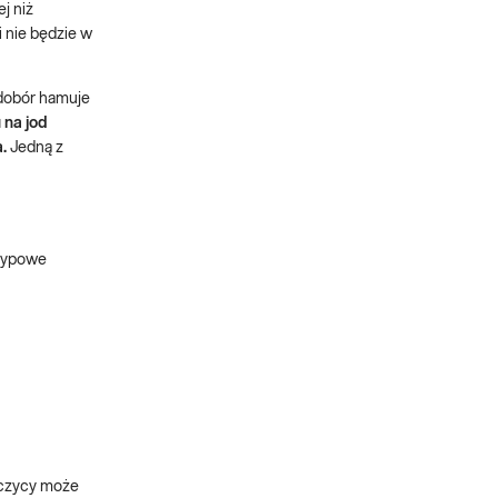
j niż
i nie będzie w
edobór hamuje
 na jod
.
Jedną z
 typowe
rczycy może