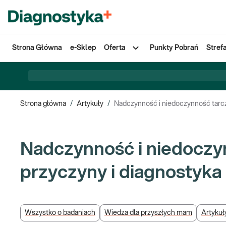
Strona Główna
e-Sklep
Oferta
Punkty Pobrań
Stref
Strona główna
/
Artykuły
/
Nadczynność i niedoczynność tarcz
Nadczynność i niedoczyn
przyczyny i diagnostyka
Wszystko o badaniach
Wiedza dla przyszłych mam
Artykuł