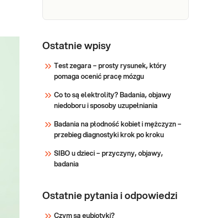
→ Do oceny funkcji
Sprawdź
poszczególnych
narządów i układów,
także gruczołu –
e-Pakiet
Badania z pakietu warto
tarczycy, kluczowego dla
wykonać: Przy
tarczycowy
Ostatnie wpisy
przebiegu ciąży → Do
dolegliwościach
wykrycia ewentualnych
wskazujących na
Test zegara – prosty rysunek, który
niedoborów witam
nadczynność (np.
pomaga ocenić pracę mózgu
Sprawdź
przyspieszone tętno,
Co to są elektrolity? Badania, objawy
chudnięcie, uczucie gorąca,
niedoboru i sposoby uzupełniania
biegunki) lub niedoczynność
tarczycy (np. ospałość,
Badania na płodność kobiet i mężczyzn –
przybieranie na wadze,
przebieg diagnostyki krok po kroku
nietolerancja zimna,
zaparcia). W kontr
SIBO u dzieci – przyczyny, objawy,
badania
Ostatnie pytania i odpowiedzi
Czym są eubiotyki?