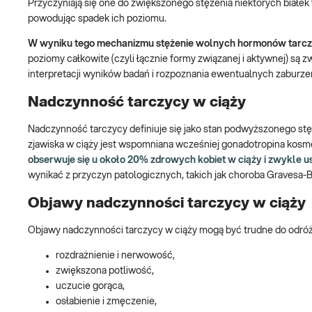
Przyczyniają się one do zwiększonego stężenia niektórych białek w
powodując spadek ich poziomu.
W wyniku tego mechanizmu stężenie wolnych hormonów tarcz
poziomy całkowite (czyli łącznie formy związanej i aktywnej) s
interpretacji wyników badań i rozpoznania ewentualnych zaburze
Nadczynność tarczycy w ciąży
Nadczynność tarczycy definiuje się jako stan podwyższonego st
zjawiska w ciąży jest wspomniana wcześniej gonadotropina kos
obserwuje się u około 20% zdrowych kobiet w ciąży i zwykle u
wynikać z przyczyn patologicznych, takich jak choroba Gravesa-
Objawy nadczynności tarczycy w ciąży
Objawy nadczynności tarczycy w ciąży mogą być trudne do odróż
rozdrażnienie i nerwowość,
zwiększona potliwość,
uczucie gorąca,
osłabienie i zmęczenie,