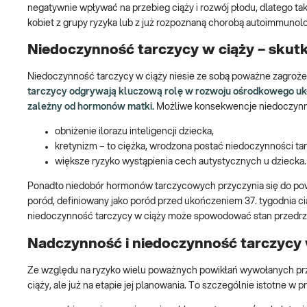
negatywnie wpływać na przebieg ciąży i rozwój płodu, dlatego ta
kobiet z grupy ryzyka lub z już rozpoznaną chorobą autoimmunol
Niedoczynność tarczycy w ciąży – skutki
Niedoczynność tarczycy w ciąży niesie ze sobą poważne zagrożeni
tarczycy odgrywają kluczową rolę w rozwoju ośrodkowego ukła
zależny od hormonów matki.
Możliwe konsekwencje niedoczynno
obniżenie ilorazu inteligencji dziecka,
kretynizm – to ciężka, wrodzona postać niedoczynności t
większe ryzyko wystąpienia cech autystycznych u dziecka.
Ponadto niedobór hormonów tarczycowych przyczynia się do pow
poród, definiowany jako poród przed ukończeniem 37. tygodnia c
niedoczynność tarczycy w ciąży może spowodować stan przedr
Nadczynność i niedoczynność tarczycy 
Ze względu na ryzyko wielu poważnych powikłań wywołanych prze
ciąży, ale już na etapie jej planowania. To szczególnie istotne w p