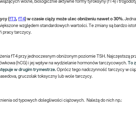
iążących wolne, biologicznie aktywne formy tyroksyny (fT4) i trójjodoty
ycy (
fT3
,
fT4
) w czasie ciąży może ulec obniżeniu nawet o 30%.
Jedna
ą zwiększone względem standardowych wartości. Te zmiany są bardzo ist
ń pracy tarczycy.
ężenia fT4 przy jednoczesnym obniżonym poziomie TSH. Najczęstszą pr
mówkowa (hCG) i jej wpływ na wydzielanie hormonów tarczycowych.
To 
stępuje w drugim trymestrze.
Oprócz tego nadczynność tarczycy w ci
Basedova, gruczolak toksyczny lub wole tarczycy.
nienia od typowych dolegliwości ciążowych. Należą do nich np.: