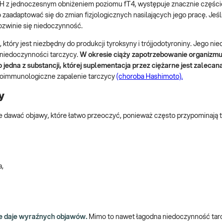
H z jednoczesnym obniżeniem poziomu fT4, występuje znacznie częście
zaadaptować się do zmian fizjologicznych nasilających jego pracę. Jeśl
zwinie się niedoczynność.
który jest niezbędny do produkcji tyroksyny i trójjodotyroniny. Jego ni
 niedoczynności tarczycy.
W okresie ciąży zapotrzebowanie organizmu
 jedna z substancji, której suplementacja przez ciężarne jest zalecana
utoimmunologiczne zapalenie tarczycy
(choroba Hashimoto).
y
e dawać objawy, które łatwo przeoczyć, ponieważ często przypominają
a,
nie daje wyraźnych objawów.
Mimo to nawet łagodna niedoczynność ta