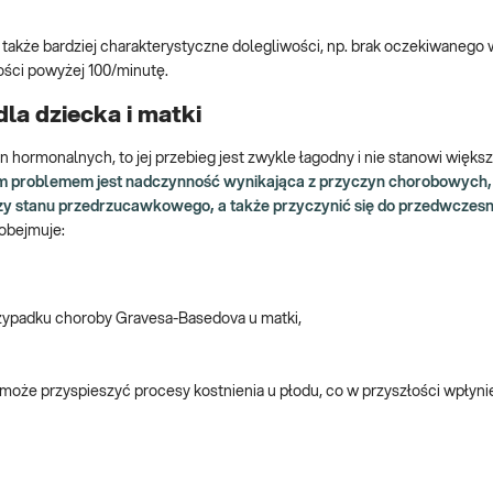
także bardziej charakterystyczne dolegliwości, np. brak oczekiwanego
tości powyżej 100/minutę.
la dziecka i matki
n hormonalnych, to jej przebieg jest zwykle łagodny i nie stanowi więks
m problemem jest nadczynność wynikająca z przyczyn chorobowych,
 czy stanu przedrzucawkowego, a także przyczynić się do przedwczes
obejmuje:
rzypadku choroby Gravesa-Basedova u matki,
że przyspieszyć procesy kostnienia u płodu, co w przyszłości wpłyni