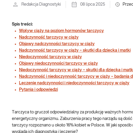
Redakcja Diagnostyki
08 lipca 2025
Prze
Spis treści:
Wpływ ciąży na poziom hormonów tarczycy
Nadczynność tarczycy w ciąży
Objawy nadczynności tarczycy w ciąży
Nadczynność tarczycy w ciąży – skutki dla dziecka i matki
Niedoczynność tarczycy w ciąży
Objawy niedoczynności tarczycy w ciąży
Niedoczynność tarczycy w ciąży – skutki dla dziecka i matk
Nadczynność i niedoczynność tarczycy w ciąży – badania 
Leczenie nadczynności i niedoczynności tarczycy w ciąży
Pytania i odpowiedzi
Tarczyca to gruczoł odpowiedzialny za produkcję ważnych hormonó
energetyczny organizmu. Zaburzenia pracy tego narządu są dość c
tarczycy rozpoznano u około 16% kobiet w Polsce. W jaki sposób
wygląda ich diagnostyka i leczenie?