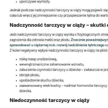
uporczywe wymioty.
Jednak podczas nadczynności tarczycy w ciąży mogą pojawić się 
ciała lub wręcz jej zmniejszenie czy przyspieszenie tętna do war
Nadczynność tarczycy w ciąży – skutki d
Jeśli nadczynność tarczycy w ciąży wynika z fizjologicznych zmia
zagrożenia dla zdrowia matki oraz płodu.
Znacznie poważniejszy
spowodować u ciężarnej m.in. rozwój nadciśnienia tętniczego
Z kolei negatywny wpływ nadczynności tarczycy w ciąży na płód 
niską masę urodzeniową,
wewnątrzmaciczne zahamowanie wzrostu,
zaburzenia czynności tarczycy u dziecka – zwłaszcza w p
obrzęk płodu,
upośledzenie słuchu dziecka,
zaawansowany wiek kostny – nadmiar hormonów tarczycy mo
dziecka.
Niedoczynność tarczycy w ciąży