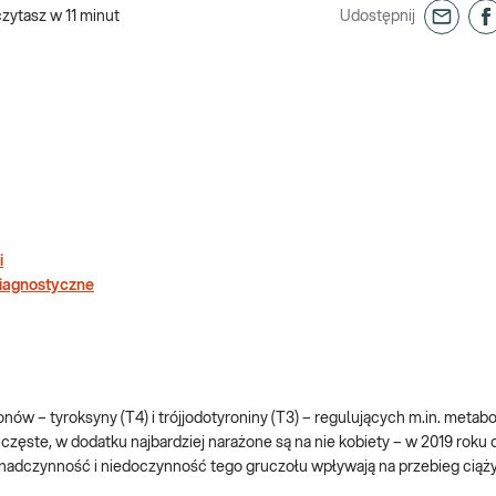
czytasz w
11
minut
Udostępnij
i
diagnostyczne
w – tyroksyny (T4) i trójjodotyroniny (T3) – regulujących m.in. metab
zęste, w dodatku najbardziej narażone są na nie kobiety – w 2019 roku
 nadczynność i niedoczynność tego gruczołu wpływają na przebieg ciąż