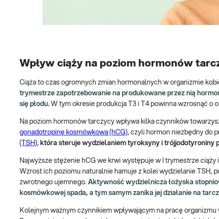
Wpływ ciąży na poziom hormonów tarc
Ciąża to czas ogromnych zmian hormonalnych w organizmie kobie
trymestrze zapotrzebowanie na produkowane przez nią hormony
się płodu.
W tym okresie produkcja T3 i T4 powinna wzrosnąć o ok
Na poziom hormonów tarczycy wpływa kilka czynników towarzysz
gonadotropinę kosmówkową (hCG),
czyli hormon niezbędny do p
(TSH),
która steruje wydzielaniem tyroksyny i trójjodotyroniny 
Najwyższe stężenie hCG we krwi występuje w I trymestrze ciąży 
Wzrost ich poziomu naturalnie hamuje z kolei wydzielanie TSH, p
zwrotnego ujemnego.
Aktywność wydzielnicza łożyska stopniow
kosmówkowej spada, a tym samym zanika jej działanie na tarcz
Kolejnym ważnym czynnikiem wpływającym na pracę organizmu w