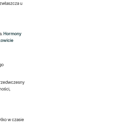
 zwłaszcza u
a.
Hormony
kowicie
go
 przedwczesny
ności,
lko w czasie