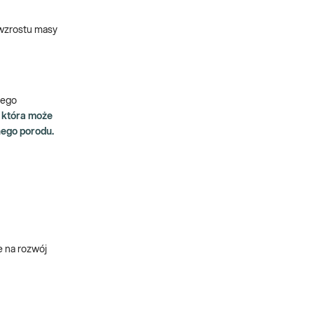
 wzrostu masy
zego
 która może
nego porodu.
e na rozwój