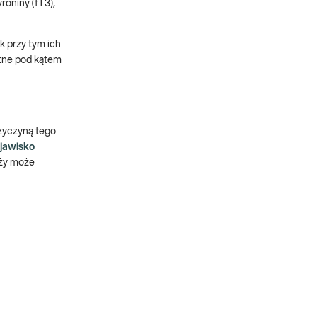
roniny (fT3),
k przy tym ich
otne pod kątem
zyczyną tego
zjawisko
ąży może