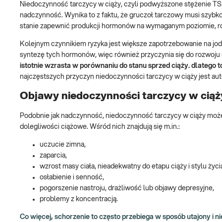
Niedoczynność tarczycy w ciąży, czyli podwyższone stężenie TS
nadczynność. Wynika to z faktu, że gruczoł tarczowy musi szybko 
stanie zapewnić produkcji hormonów na wymaganym poziomie, ro
Kolejnym czynnikiem ryzyka jest większe zapotrzebowanie na jod, 
syntezę tych hormonów, więc również przyczynia się do rozwoju
istotnie wzrasta w porównaniu do stanu sprzed ciąży. dlatego to
najczęstszych przyczyn niedoczynności tarczycy w ciąży jest a
Objawy niedoczynności tarczycy w ciąż
Podobnie jak nadczynność, niedoczynność tarczycy w ciąży moż
dolegliwości ciążowe. Wśród nich znajdują się m.in.:
uczucie zimna,
zaparcia,
wzrost masy ciała, nieadekwatny do etapu ciąży i stylu życi
osłabienie i senność,
pogorszenie nastroju, drażliwość lub objawy depresyjne,
problemy z koncentracją.
Co więcej, schorzenie to często przebiega w sposób utajony i 