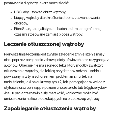
postawienia diagnozy lekarz może zlecić:
USG, aby uzyskać obraz wątroby,
biopsję wątroby dla określenia stopnia zaawansowania
choroby,
FibroScan, specjalistyczne badanie ultrasonograficzne,
czasami stosowane zamiast biopsji wątroby.
Leczenie otłuszczonej wątroby
Pierwszą linią leczenia jest zwykle zalecenie zmniejszenia masy
ciała poprzez połączenie zdrowej diety i ćwiczeń oraz rezygnacja z
alkoholu. Obecnie nie ma żadnego leku, który mógłby zwalczyć
otłuszczenie wątroby, ale leki są przydatne w radzeniu sobie z
powiązanymi z tym schorzeniem problemami, np. leki na
nadciśnienie, leki na cukrzycę typu 2, leki pomagające w walce z
otyłością oraz obniżające poziom cholesterolu lub trójglicerydów.
Jeśli u pacjenta rozwinie się marskość, konieczne może być
umieszczenie na liście oczekujących na przeszczep wątroby.
Zapobieganie otłuszczeniu wątroby