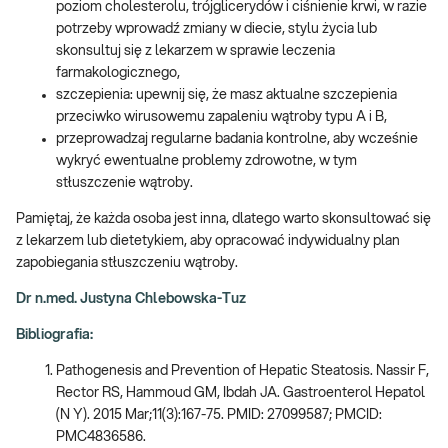
poziom cholesterolu, trójglicerydów i ciśnienie krwi, w razie
potrzeby wprowadź zmiany w diecie, stylu życia lub
skonsultuj się z lekarzem w sprawie leczenia
farmakologicznego,
szczepienia: upewnij się, że masz aktualne szczepienia
przeciwko wirusowemu zapaleniu wątroby typu A i B,
przeprowadzaj regularne badania kontrolne, aby wcześnie
wykryć ewentualne problemy zdrowotne, w tym
stłuszczenie wątroby.
Pamiętaj, że każda osoba jest inna, dlatego warto skonsultować się
z lekarzem lub dietetykiem, aby opracować indywidualny plan
zapobiegania stłuszczeniu wątroby.
Dr n.med. Justyna Chlebowska-Tuz
Bibliografia:
Pathogenesis and Prevention of Hepatic Steatosis. Nassir F,
Rector RS, Hammoud GM, Ibdah JA. Gastroenterol Hepatol
(N Y). 2015 Mar;11(3):167-75. PMID: 27099587; PMCID:
PMC4836586.