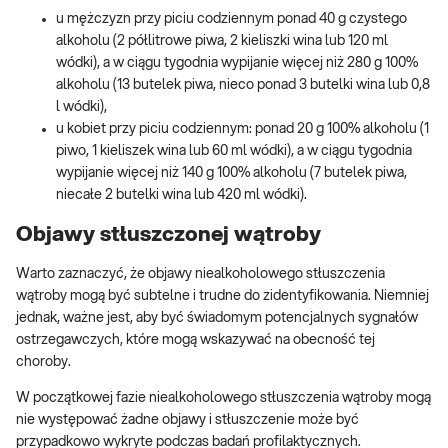
u mężczyzn przy piciu codziennym ponad 40 g czystego
alkoholu (2 półlitrowe piwa, 2 kieliszki wina lub 120 ml
wódki), a w ciągu tygodnia wypijanie więcej niż 280 g 100%
alkoholu (13 butelek piwa, nieco ponad 3 butelki wina lub 0,8
l wódki),
u kobiet przy piciu codziennym: ponad 20 g 100% alkoholu (1
piwo, 1 kieliszek wina lub 60 ml wódki), a w ciągu tygodnia
wypijanie więcej niż 140 g 100% alkoholu (7 butelek piwa,
niecałe 2 butelki wina lub 420 ml wódki).
Objawy stłuszczonej wątroby
Warto zaznaczyć, że objawy niealkoholowego stłuszczenia
wątroby mogą być subtelne i trudne do zidentyfikowania. Niemniej
jednak, ważne jest, aby być świadomym potencjalnych sygnałów
ostrzegawczych, które mogą wskazywać na obecność tej
choroby.
W początkowej fazie niealkoholowego stłuszczenia wątroby mogą
nie występować żadne objawy i stłuszczenie może być
przypadkowo wykryte podczas badań profilaktycznych.