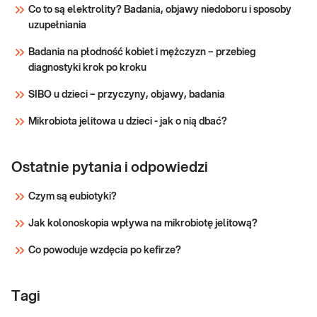
diagnostyce ostrych i przewlekłych stanów
Co to są elektrolity? Badania, objawy niedoboru i sposoby
zapalnych wątroby.
uzupełniania
Sprawdź
Badania na płodność kobiet i mężczyzn – przebieg
diagnostyki krok po kroku
SIBO u dzieci – przyczyny, objawy, badania
Mikrobiota jelitowa u dzieci - jak o nią dbać?
Ostatnie pytania i odpowiedzi
Czym są eubiotyki?
Jak kolonoskopia wpływa na mikrobiotę jelitową?
Co powoduje wzdęcia po kefirze?
Tagi