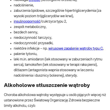
nadwaga/
otyłość
(szczególnie brzuszna),
nadciśnienie,
zaburzenia lipidowe, szczególnie hipertriglicerydemia (za
wysoki poziom trójglicerydów we krwi),
insulinooporność
/cukrzyca typu 2,
zespół metaboliczny,
bezdech senny,
niedoczynność tarczycy,
niedoczynność przysadki,
niektóre infekcje – np.
wirusowe zapalenie wątroby typu C
,
palenie tytoniu,
leki m.in. amiodaron (lek stosowany w zaburzeniach rytmu
serca), tamoksifen (lek stosowany w terapii raka piersi),
diltiazem (antagonista wapnia stosowany w leczeniu
nadciśnienia i dusznicy bolesnej), sterydy.
Alkoholowe stłuszczenie wątroby
Choroba alkoholowa wątroby występuje u osób pijących więcej niż
ustanowione przez Światową Organizację Zdrowia bezpieczne
limity alkoholu, czyli: