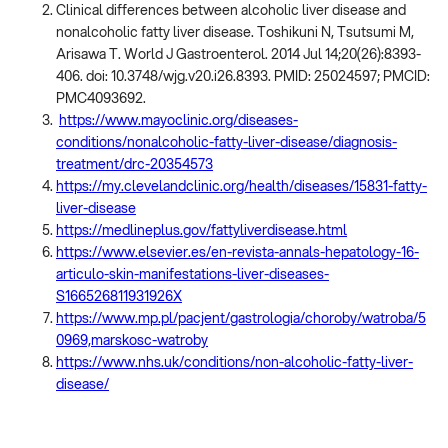
Clinical differences between alcoholic liver disease and
nonalcoholic fatty liver disease. Toshikuni N, Tsutsumi M,
Arisawa T. World J Gastroenterol. 2014 Jul 14;20(26):8393-
406. doi: 10.3748/wjg.v20.i26.8393. PMID: 25024597; PMCID:
PMC4093692.
https://www.mayoclinic.org/diseases-
conditions/nonalcoholic-fatty-liver-disease/diagnosis-
treatment/drc-20354573
https://my.clevelandclinic.org/health/diseases/15831-fatty-
liver-disease
https://medlineplus.gov/fattyliverdisease.html
https://www.elsevier.es/en-revista-annals-hepatology-16-
articulo-skin-manifestations-liver-diseases-
S166526811931926X
https://www.mp.pl/pacjent/gastrologia/choroby/watroba/5
0969,marskosc-watroby
https://www.nhs.uk/conditions/non-alcoholic-fatty-liver-
disease/