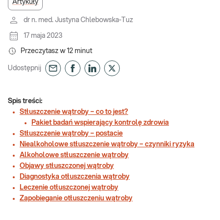
Artykuły
dr n. med. Justyna Chlebowska-Tuz
17 maja 2023
Przeczytasz w
12
minut
Udostępnij
Spis treści:
Stłuszczenie wątroby – co to jest?
Pakiet badań wspierający kontrolę zdrowia
Stłuszczenie wątroby – postacie
Niealkoholowe stłuszczenie wątroby – czynniki ryzyka
Alkoholowe stłuszczenie wątroby
Objawy stłuszczonej wątroby
Diagnostyka otłuszczenia wątroby
Leczenie otłuszczonej wątroby
Zapobieganie otłuszczeniu wątroby