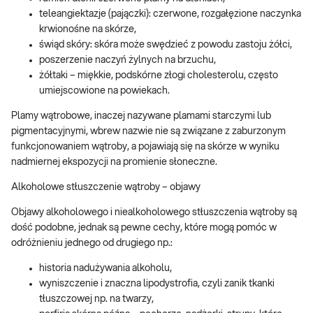
teleangiektazje (pajączki): czerwone, rozgałęzione naczynka
krwionośne na skórze,
świąd skóry: skóra może swędzieć z powodu zastoju żółci,
poszerzenie naczyń żylnych na brzuchu,
żółtaki – miękkie, podskórne złogi cholesterolu, często
umiejscowione na powiekach.
Plamy wątrobowe, inaczej nazywane plamami starczymi lub
pigmentacyjnymi, wbrew nazwie nie są związane z zaburzonym
funkcjonowaniem wątroby, a pojawiają się na skórze w wyniku
nadmiernej ekspozycji na promienie słoneczne.
Alkoholowe stłuszczenie wątroby – objawy
Objawy alkoholowego i niealkoholowego stłuszczenia wątroby są
dość podobne, jednak są pewne cechy, które mogą pomóc w
odróżnieniu jednego od drugiego np.:
historia nadużywania alkoholu,
wyniszczenie i znaczna lipodystrofia, czyli zanik tkanki
tłuszczowej np. na twarzy,