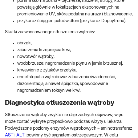
porfiria skórna późna – pęcherze, nadżerki, strupy, które
powstają głównie w lokalizacjach eksponowanych na
promieniowanie UV, skóra podatna na urazy i bliznowacenie,
przykurcz ścięgien palców dłoni (przykurcz Dupuytrena).
Skutki zaawansowanego stłuszczenia wątroby:
obrzęki,
zaburzenia krzepnięcia krwi,
nowotwór wątroby,
wodobrzusze: nagromadzenie płynu w jamie brzusznej,
krwawienie z żylaków przełyku,
encefalopatia wątrobowa: zaburzenia świadomości,
dezorientacja, a nawet śpiączka, spowodowane
nagromadzeniem toksyn we krwi.
Diagnostyka otłuszczenia wątroby
Stłuszczenie wątroby zwykle nie daje żadnych objawów, więc
może zostać wykryte przypadkowo podczas wizyty u lekarza.
Podwyższone poziomy enzymów wątrobowych – aminotransferaz
AST
i
ALT
, powinny być sygnałem ostrzegawczym. W celu