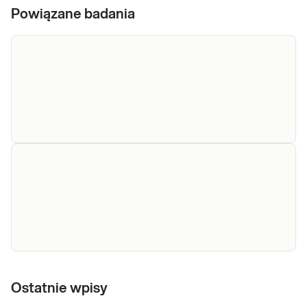
Powiązane badania
ALT
ALT. Oznaczenie aktywności enzymu
wątrobowego: aminotransferazy alaninowej
(ALT), przydatne w diagnostyce ostrych i
przewlekłych stanów zapalnych wątroby.
Sprawdź
AST
AST. Oznaczenie aktywności enzymu
wątrobowego: aminotransferazy
Ostatnie wpisy
asparaginianowej (AST), przydatne w