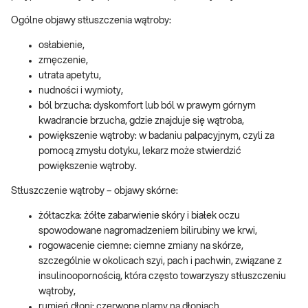
Ogólne objawy stłuszczenia wątroby:
osłabienie,
zmęczenie,
utrata apetytu,
nudności i wymioty,
ból brzucha: dyskomfort lub ból w prawym górnym
kwadrancie brzucha, gdzie znajduje się wątroba,
powiększenie wątroby: w badaniu palpacyjnym, czyli za
pomocą zmysłu dotyku, lekarz może stwierdzić
powiększenie wątroby.
Stłuszczenie wątroby – objawy skórne:
żółtaczka: żółte zabarwienie skóry i białek oczu
spowodowane nagromadzeniem bilirubiny we krwi,
rogowacenie ciemne: ciemne zmiany na skórze,
szczególnie w okolicach szyi, pach i pachwin, związane z
insulinoopornością, która często towarzyszy stłuszczeniu
wątroby,
rumień dłoni: czerwone plamy na dłoniach,