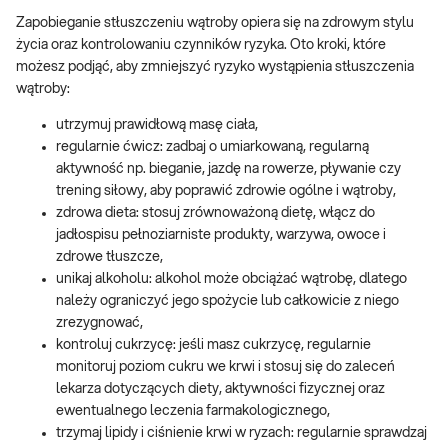
Zapobieganie stłuszczeniu wątroby opiera się na zdrowym stylu
życia oraz kontrolowaniu czynników ryzyka. Oto kroki, które
możesz podjąć, aby zmniejszyć ryzyko wystąpienia stłuszczenia
wątroby:
utrzymuj prawidłową masę ciała,
regularnie ćwicz: zadbaj o umiarkowaną, regularną
aktywność np. bieganie, jazdę na rowerze, pływanie czy
trening siłowy, aby poprawić zdrowie ogólne i wątroby,
zdrowa dieta: stosuj zrównoważoną dietę, włącz do
jadłospisu pełnoziarniste produkty, warzywa, owoce i
zdrowe tłuszcze,
unikaj alkoholu: alkohol może obciążać wątrobę, dlatego
należy ograniczyć jego spożycie lub całkowicie z niego
zrezygnować,
kontroluj cukrzycę: jeśli masz cukrzycę, regularnie
monitoruj poziom cukru we krwi i stosuj się do zaleceń
lekarza dotyczących diety, aktywności fizycznej oraz
ewentualnego leczenia farmakologicznego,
trzymaj lipidy i ciśnienie krwi w ryzach: regularnie sprawdzaj