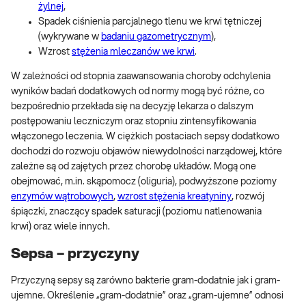
żylnej
,
Spadek ciśnienia parcjalnego tlenu we krwi tętniczej
(wykrywane w
badaniu gazometrycznym
),
Wzrost
stężenia mleczanów we krwi
.
W zależności od stopnia zaawansowania choroby odchylenia
wyników badań dodatkowych od normy mogą być różne, co
bezpośrednio przekłada się na decyzję lekarza o dalszym
postępowaniu leczniczym oraz stopniu zintensyfikowania
włączonego leczenia. W ciężkich postaciach sepsy dodatkowo
dochodzi do rozwoju objawów niewydolności narządowej, które
zależne są od zajętych przez chorobę układów. Mogą one
obejmować, m.in. skąpomocz (oliguria), podwyższone poziomy
enzymów wątrobowych
,
wzrost stężenia kreatyniny
, rozwój
śpiączki, znaczący spadek saturacji (poziomu natlenowania
krwi) oraz wiele innych.
Sepsa – przyczyny
Przyczyną sepsy są zarówno bakterie gram-dodatnie jak i gram-
ujemne. Określenie „gram-dodatnie” oraz „gram-ujemne” odnosi