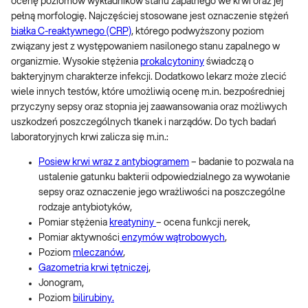
ocenę poziomów wykładników stanu zapalnego we krwi oraz jej
pełną morfologię. Najczęściej stosowane jest oznaczenie stężeń
białka C-reaktywnego (CRP)
, którego podwyższony poziom
związany jest z występowaniem nasilonego stanu zapalnego w
organizmie. Wysokie stężenia
prokalcytoniny
świadczą o
bakteryjnym charakterze infekcji. Dodatkowo lekarz może zlecić
wiele innych testów, które umożliwią ocenę m.in. bezpośredniej
przyczyny sepsy oraz stopnia jej zaawansowania oraz możliwych
uszkodzeń poszczególnych tkanek i narządów. Do tych badań
laboratoryjnych krwi zalicza się m.in.:
Posiew krwi wraz z antybiogramem
– badanie to pozwala na
ustalenie gatunku bakterii odpowiedzialnego za wywołanie
sepsy oraz oznaczenie jego wrażliwości na poszczególne
rodzaje antybiotyków,
Pomiar stężenia
kreatyniny
– ocena funkcji nerek,
Pomiar aktywności
enzymów wątrobowych
,
Poziom
mleczanów
,
Gazometria krwi tętniczej
,
Jonogram,
Poziom
bilirubiny.