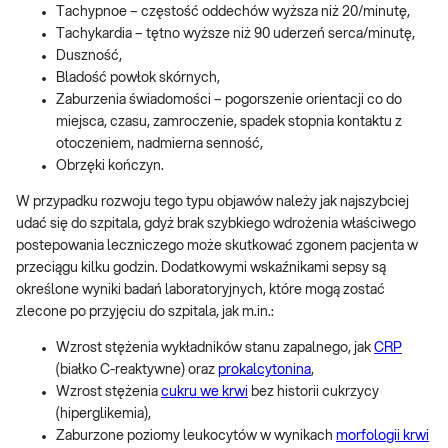
Tachypnoe – częstość oddechów wyższa niż 20/minutę,
Tachykardia – tętno wyższe niż 90 uderzeń serca/minutę,
Duszność,
Bladość powłok skórnych,
Zaburzenia świadomości – pogorszenie orientacji co do
miejsca, czasu, zamroczenie, spadek stopnia kontaktu z
otoczeniem, nadmierna senność,
Obrzęki kończyn.
W przypadku rozwoju tego typu objawów należy jak najszybciej
udać się do szpitala, gdyż brak szybkiego wdrożenia właściwego
postepowania leczniczego może skutkować zgonem pacjenta w
przeciągu kilku godzin. Dodatkowymi wskaźnikami sepsy są
określone wyniki badań laboratoryjnych, które mogą zostać
zlecone po przyjęciu do szpitala, jak m.in.:
Wzrost stężenia wykładników stanu zapalnego, jak
CRP
(białko C-reaktywne) oraz
prokalcytonina
,
Wzrost stężenia
cukru we krwi
bez historii cukrzycy
(hiperglikemia),
Zaburzone poziomy leukocytów w wynikach
morfologii krwi