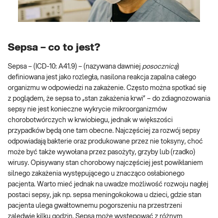
Sepsa – co to jest?
Sepsa – (ICD-10: A41.9) – (nazywana dawniej
posocznicą
)
definiowana jest jako rozległa, nasilona reakcja zapalna całego
organizmu w odpowiedzi na zakażenie. Często można spotkać się
z poglądem, że sepsa to „stan zakażenia krwi” – do zdiagnozowania
sepsy nie jest konieczne wykrycie mikroorganizmów
chorobotwórczych w krwiobiegu, jednak w większości
przypadków będą one tam obecne. Najczęściej za rozwój sepsy
odpowiadają bakterie oraz produkowane przez nie toksyny, choć
może być także wywołana przez pasożyty, grzyby lub (rzadko)
wirusy. Opisywany stan chorobowy najczęściej jest powikłaniem
silnego zakażenia występującego u znacząco osłabionego
pacjenta. Warto mieć jednak na uwadze możliwość rozwoju nagłej
postaci sepsy, jak np. sepsa meningokokowa u dzieci, gdzie stan
pacjenta ulega gwałtownemu pogorszeniu na przestrzeni
zaledwie kilku godzin. Sepsa może występować z różnym