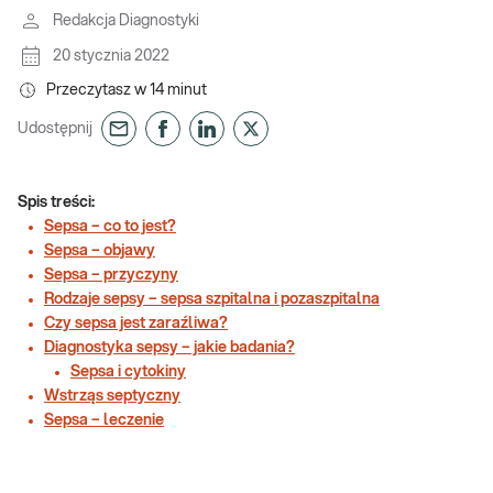
Redakcja Diagnostyki
20 stycznia 2022
Przeczytasz w
14
minut
Udostępnij
Spis treści:
Sepsa – co to jest?
Sepsa – objawy
Sepsa – przyczyny
Rodzaje sepsy – sepsa szpitalna i pozaszpitalna
Czy sepsa jest zaraźliwa?
Diagnostyka sepsy – jakie badania?
Sepsa i cytokiny
Wstrząs septyczny
Sepsa – leczenie