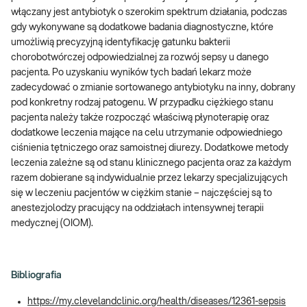
włączany jest antybiotyk o szerokim spektrum działania, podczas
gdy wykonywane są dodatkowe badania diagnostyczne, które
umożliwią precyzyjną identyfikację gatunku bakterii
chorobotwórczej odpowiedzialnej za rozwój sepsy u danego
pacjenta. Po uzyskaniu wyników tych badań lekarz może
zadecydować o zmianie sortowanego antybiotyku na inny, dobrany
pod konkretny rodzaj patogenu. W przypadku ciężkiego stanu
pacjenta należy także rozpocząć właściwą płynoterapię oraz
dodatkowe leczenia mające na celu utrzymanie odpowiedniego
ciśnienia tętniczego oraz samoistnej diurezy. Dodatkowe metody
leczenia zależne są od stanu klinicznego pacjenta oraz za każdym
razem dobierane są indywidualnie przez lekarzy specjalizujących
się w leczeniu pacjentów w ciężkim stanie – najczęściej są to
anestezjolodzy pracujący na oddziałach intensywnej terapii
medycznej (OIOM).
Bibliografia
https://my.clevelandclinic.org/health/diseases/12361-sepsis