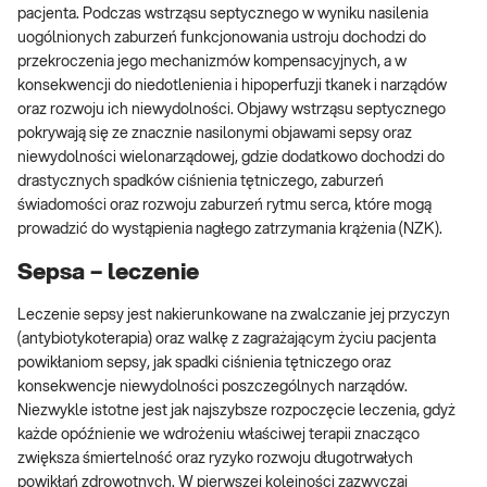
pacjenta. Podczas wstrząsu septycznego w wyniku nasilenia
uogólnionych zaburzeń funkcjonowania ustroju dochodzi do
przekroczenia jego mechanizmów kompensacyjnych, a w
konsekwencji do niedotlenienia i hipoperfuzji tkanek i narządów
oraz rozwoju ich niewydolności. Objawy wstrząsu septycznego
pokrywają się ze znacznie nasilonymi objawami sepsy oraz
niewydolności wielonarządowej, gdzie dodatkowo dochodzi do
drastycznych spadków ciśnienia tętniczego, zaburzeń
świadomości oraz rozwoju zaburzeń rytmu serca, które mogą
prowadzić do wystąpienia nagłego zatrzymania krążenia (NZK).
Sepsa – leczenie
Leczenie sepsy jest nakierunkowane na zwalczanie jej przyczyn
(antybiotykoterapia) oraz walkę z zagrażającym życiu pacjenta
powikłaniom sepsy, jak spadki ciśnienia tętniczego oraz
konsekwencje niewydolności poszczególnych narządów.
Niezwykle istotne jest jak najszybsze rozpoczęcie leczenia, gdyż
każde opóźnienie we wdrożeniu właściwej terapii znacząco
zwiększa śmiertelność oraz ryzyko rozwoju długotrwałych
powikłań zdrowotnych. W pierwszej kolejności zazwyczaj