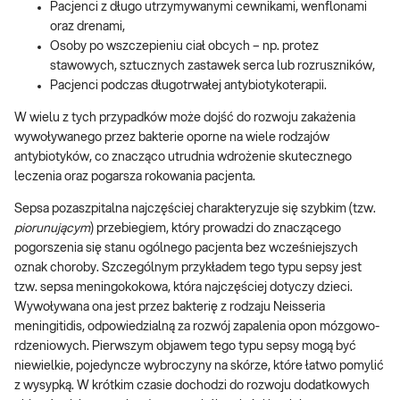
Pacjenci z długo utrzymywanymi cewnikami, wenflonami
oraz drenami,
Osoby po wszczepieniu ciał obcych – np. protez
stawowych, sztucznych zastawek serca lub rozruszników,
Pacjenci podczas długotrwałej antybiotykoterapii.
W wielu z tych przypadków może dojść do rozwoju zakażenia
wywoływanego przez bakterie oporne na wiele rodzajów
antybiotyków, co znacząco utrudnia wdrożenie skutecznego
leczenia oraz pogarsza rokowania pacjenta.
Sepsa pozaszpitalna najczęściej charakteryzuje się szybkim (tzw.
piorunującym
) przebiegiem, który prowadzi do znaczącego
pogorszenia się stanu ogólnego pacjenta bez wcześniejszych
oznak choroby. Szczególnym przykładem tego typu sepsy jest
tzw. sepsa meningokokowa, która najczęściej dotyczy dzieci.
Wywoływana ona jest przez bakterię z rodzaju Neisseria
meningitidis, odpowiedzialną za rozwój zapalenia opon mózgowo-
rdzeniowych. Pierwszym objawem tego typu sepsy mogą być
niewielkie, pojedyncze wybroczyny na skórze, które łatwo pomylić
z wysypką. W krótkim czasie dochodzi do rozwoju dodatkowych