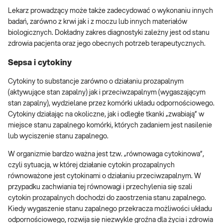
Lekarz prowadzący może także zadecydować o wykonaniu innych
badań, zarówno z krwi jak i z moczu lub innych materiałów
biologicznych. Dokładny zakres diagnostyki zależny jest od stanu
zdrowia pacjenta oraz jego obecnych potrzeb terapeutycznych.
Sepsa i cytokiny
Cytokiny to substancje zarówno o działaniu prozapalnym
(aktywujące stan zapalny) jak i przeciwzapalnym (wygaszającym
stan zapalny), wydzielane przez komórki układu odpornościowego.
Cytokiny działając na okoliczne, jak i odległe tkanki „zwabiają” w
miejsce stanu zapalnego komórki, których zadaniem jest nasilenie
lub wyciszenie stanu zapalnego.
W organizmie bardzo ważna jest tzw. „równowaga cytokinowa”,
czyli sytuacja, w której działanie cytokin prozapalnych
równoważone jest cytokinami o działaniu przeciwzapalnym. W
przypadku zachwiania tej równowagi i przechylenia się szali
cytokin prozapalnych dochodzi do zaostrzenia stanu zapalnego.
Kiedy wygaszenie stanu zapalnego przekracza możliwości układu
odpornościowego, rozwija się niezwykle groźna dla życia i zdrowia