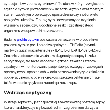
sytuacja – tzw. „burza cytokinowa”. To stan, w którym zwiększone
stężenie cytokin prozapalnych w układzie krążenia wraz z ostrym
stanem zapalnym prowadzą do upośledzenia czynności wielu
narządów i układów. Z burzą cytokinową mamy do czynienia
właśnie w sepsie, czyli uogólnionej reakcji zapalnej całego
organizmu w odpowiedzi na zakażenie.
Badanie
profilu cytokin
pozwala na oznaczenie w próbce krwi
poziomu cytokin pro- i przeciwzapalnych – TNF alfa (czynnik
martwicy guza) oraz interleukin – IL-1β; IL-6, IL-8; IL-10 i IL-12p70.
Znalazło zastosowanie właśnie w diagnostyce sepsy i szoku
septycznego, ale także w ocenie ciężkości zakażeń i stanów
zapalnych, w monitorowaniu pacjentów po rozległych zabiegach
operacyjnych i oparzeniach w celu oszacowania ryzyka zakażenia
pooperacyjnego, w ocenie ciężkości zakażeń bakteryjnych, ale
także w ocenie ryzyka odrzucenia przeszczepu.
Wstrząs septyczny
Wstrząs septyczny jest najbardziej zaawansowaną postacią sepsy,
która charakteryzuje się bezpośrednim zagrożeniem dla życia