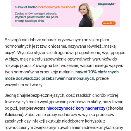
Szczególnie dobrze scharakteryzowanym rodzajem plam
hormonalnych jest tzw. chloasma, nazywana również „maską
ciąży”. Wysokie stężenia estrogenów i progesteronu, występujące
w ciąży, mają na celu zapewnienie optymalnych warunków do
rozwoju płodu. Z uwagi na fakt wcześniej wspomnianego wpływu
tych hormonów na produkcję melanin,
nawet 70% ciężarnych
może doświadczać przebarwień hormonalnych
, przede
wszystkim na twarzy.
Jedną z najniebezpieczniejszych, dość rzadkich chorób, której
towarzyszyć może występowanie przebarwień skóry, niezależnie
od płci, jest
pierwotna
niedoczynność kory nadnerczy
(choroba
Addisona)
. Zaburzenie pracy nadnerczy w wyniku procesów
zapalnych czy infekcji skutkuje niedoborem kortyzolu z
równoczesnym zwiększonym uwalnianiem adrenokortykotropiny