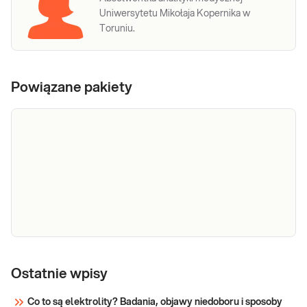
Uniwersytetu Mikołaja Kopernika w
Toruniu.
Powiązane pakiety
e-Pakiet
Dedykowany dla: Mężczyzn w każdym wieku
hormonalny
Ostatnie wpisy
Wskazany: → W diagnostyce zaburzeń
dla
hormonalnych powodujących: niepłodność,
Co to są elektrolity? Badania, objawy niedoboru i sposoby
mężczyzn