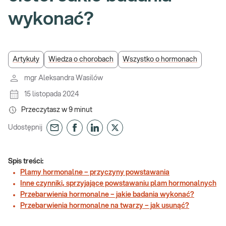
wykonać?
Artykuły
Wiedza o chorobach
Wszystko o hormonach
mgr Aleksandra Wasilów
15 listopada 2024
Przeczytasz w
9
minut
Udostępnij
Spis treści:
Plamy hormonalne – przyczyny powstawania
Inne czynniki, sprzyjające powstawaniu plam hormonalnych
Przebarwienia hormonalne – jakie badania wykonać?
Przebarwienia hormonalne na twarzy – jak usunąć?