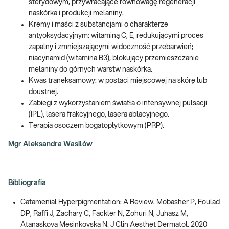
sterydowym, przywracające równowagę regeneracji
naskórka i produkcji melaniny.
Kremy i maści z substancjami o charakterze
antyoksydacyjnym: witaminą C, E, redukującymi proces
zapalny i zmniejszającymi widoczność przebarwień;
niacynamid (witamina B3), blokujący przemieszczanie
melaniny do górnych warstw naskórka.
Kwas traneksamowy: w postaci miejscowej na skórę lub
doustnej.
Zabiegi z wykorzystaniem światła o intensywnej pulsacji
(IPL), lasera frakcyjnego, lasera ablacyjnego.
Terapia osoczem bogatopłytkowym (PRP).
Mgr Aleksandra Wasilów
Bibliografia
Catamenial Hyperpigmentation: A Review. Mobasher P, Foulad
DP, Raffi J, Zachary C, Fackler N, Zohuri N, Juhasz M,
Atanaskova Mesinkovska N. J Clin Aesthet Dermatol. 2020