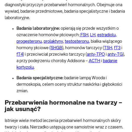
diagnostyki przyczyn przebarwień hormonalnych. Obejmuje ona
wywiad, badanie przedmiotowe, badania specjalistyczne i badania
laboratoryjne.
Badania laboratoryjne:
opierają się przede wszystkim o
oznaczenie hormonów płciowych:
FSH
,
LH
,
estradiolu,
progesteronu
,
prolaktyny
,
testosteronu,
białka wiążącego
hormony płciowe
(SHGB
), hormonów tarczycy (
TSH,
fT3
i
fT4
) i przeciwciał przeciwko tarczycy (
anty-TPO
i
anty-TG
),
a przy podejrzeniu choroby Addisona –
ACTH
i
badanie
kortyzolu
.
Badania specjalistyczne:
badanie lampą Wooda i
dermoskopia, celem oceny struktur naskórka i głębokości
zmian.
Przebarwienia hormonalne na twarzy –
jak usunąć?
Istnieje wiele metod leczenia przebarwień hormonalnych skóry
twarzy i ciała. Nierzadko ustępują one samoistnie wraz z czasem.