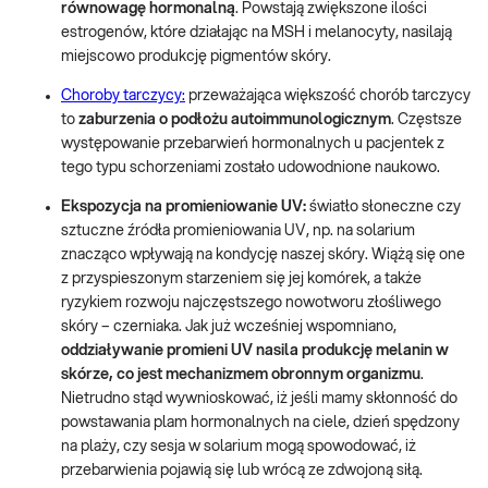
równowagę hormonalną
. Powstają zwiększone ilości
estrogenów, które działając na MSH i melanocyty, nasilają
miejscowo produkcję pigmentów skóry.
Choroby tarczycy:
przeważająca większość chorób tarczycy
to
zaburzenia o podłożu autoimmunologicznym
. Częstsze
występowanie przebarwień hormonalnych u pacjentek z
tego typu schorzeniami zostało udowodnione naukowo.
Ekspozycja na promieniowanie UV:
światło słoneczne czy
sztuczne źródła promieniowania UV, np. na solarium
znacząco wpływają na kondycję naszej skóry. Wiążą się one
z przyspieszonym starzeniem się jej komórek, a także
ryzykiem rozwoju najczęstszego nowotworu złośliwego
skóry – czerniaka. Jak już wcześniej wspomniano,
oddziaływanie promieni UV nasila produkcję melanin w
skórze, co jest mechanizmem obronnym organizmu
.
Nietrudno stąd wywnioskować, iż jeśli mamy skłonność do
powstawania plam hormonalnych na ciele, dzień spędzony
na plaży, czy sesja w solarium mogą spowodować, iż
przebarwienia pojawią się lub wrócą ze zdwojoną siłą.