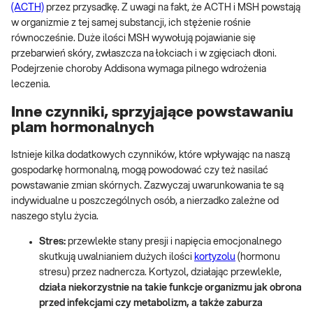
(ACTH)
przez przysadkę. Z uwagi na fakt, że ACTH i MSH powstają
w organizmie z tej samej substancji, ich stężenie rośnie
równocześnie. Duże ilości MSH wywołują pojawianie się
przebarwień skóry, zwłaszcza na łokciach i w zgięciach dłoni.
Podejrzenie choroby Addisona wymaga pilnego wdrożenia
leczenia.
Inne czynniki, sprzyjające powstawaniu
plam hormonalnych
Istnieje kilka dodatkowych czynników, które wpływając na naszą
gospodarkę hormonalną, mogą powodować czy też nasilać
powstawanie zmian skórnych. Zazwyczaj uwarunkowania te są
indywidualne u poszczególnych osób, a nierzadko zależne od
naszego stylu życia.
Stres:
przewlekłe stany presji i napięcia emocjonalnego
skutkują uwalnianiem dużych ilości
kortyzolu
(hormonu
stresu) przez nadnercza. Kortyzol, działając przewlekle,
działa niekorzystnie na takie funkcje organizmu jak obrona
przed infekcjami czy metabolizm, a także zaburza