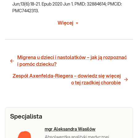
Jun;13(6):18-21. Epub 2020 Jun 1. PMID: 32884614; PMCID:
PMC7442313.
Więcej
Migrena u dzieci i nastolatków – jak ją rozpoznać
i pomóc dziecku?
Zespół Axenfelda-Riegera – dowiedz się więcej
o tej rzadkiej chorobie
Specjalista
mgr Aleksandra Wasilów
Absolwentka analityki medycznej