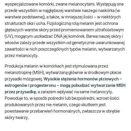
wyspecjalizowane komórki, zwane melanocytami. Występują one
przede wszystkim w najgłębszej warstwie naszego naskórka (w
warstwie podstawnej), a także, w mniejszej ilości – w niektórych
strukturach oka i ucha. Fizjologiczną rolą melanin jest ochrona
głębszych warstw skóry przed promieniowaniem ultrafioletowym
(UV), mogącym uszkadzać DNA jej komórek. Barwa naszej skóry i
włosów zależy przede wszystkim od genetycznie uwarunkowanej
zawartości w nich poszczególnych typów melanin, wytwarzanych
przez melanocyty.
Produkcja melanin w komórkach jest stymulowana przez
melanotropinę (MSH), wytwarzaną głównie w środkowym płacie
przysadki mózgowej.
Wysokie stężenia hormonów płciowych –
estrogenów i progesteronu – mogą pobudzać wytwarzanie MSH
przez przysadkę
, a zarazem wpływać na same melanocyty.
Powoduje to, w sposób pośredni lub bezpośredni, wzrost ilości
produkowanych przez nie melanin, czego skutkiem jest
powstawanie przebarwień hormonalnych, zwłaszcza w obrębie
skóry twarzy.