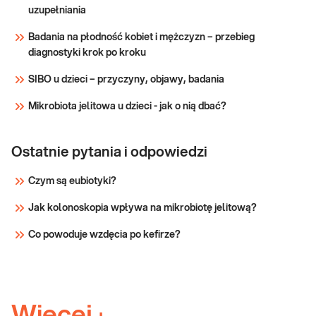
zaburzenia erekcji, spadek popędu
uzupełniania
seksualnego, utratę masy mięśniowej,
Sprawdź
osteoporozę, wahania masy ciała, chwiejność
Badania na płodność kobiet i mężczyzn – przebieg
emocjonalną, pogor
diagnostyki krok po kroku
SIBO u dzieci – przyczyny, objawy, badania
Mikrobiota jelitowa u dzieci - jak o nią dbać?
Ostatnie pytania i odpowiedzi
Czym są eubiotyki?
Jak kolonoskopia wpływa na mikrobiotę jelitową?
Co powoduje wzdęcia po kefirze?
Więcej