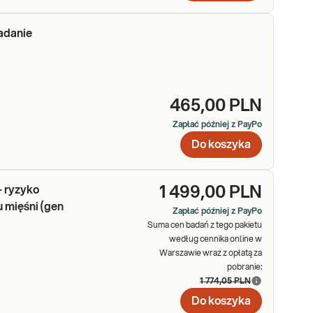
adanie
465,00 PLN
Zapłać później z PayPo
Do koszyka
- ryzyko
1 499,00 PLN
 mięśni (gen
Zapłać później z PayPo
Suma cen badań z tego pakietu
według cennika online w
Warszawie wraz z opłatą za
pobranie:
1 774,05 PLN
Do koszyka