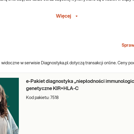
ałów
Więcej
bki krwi, jednakże materiałem do badania mogą być także wymazy, np. z 
odność wyników. W przypadku wymazów z jamy ustnej procedura jest jeszc
óbek zawierają DNA, które jest analizowane pod kątem określonych mutac
y pacjenta.
Spraw
ym miejscu
widoczne w serwisie Diagnostyka.pl dotyczą transakcji online. Ceny p
pomocą których możliwe jest zdiagnozowanie szerokiego wachlarza zabur
 – służące wykluczeniu wad genetycznych u dziecka, badania dla par chc
e-Pakiet diagnostyka „niepłodności immunologic
genetyczne KIR+HLA-C
ltację z genetykiem klinicznym
z możliwością zakupu badania
bez ko
Kod pakietu:
7518
z telefon, czat lub wideo.