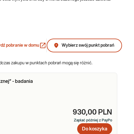
policzka. Pobranie krwi jest szybkie, mało inwazyjne i pozwala
ze prostsza i całkowicie bezbolesna, dlatego często stosuje się
ji, predyspozycji zdrowotnych lub chorób dziedzicznych. Wybór
dź pobranie w domu
Wybierz swój punkt pobrań
odczas zakupu w punktach pobrań mogą się różnić.
zeń. Znajdują się w niej mi.n. badania służące zdiagnozowaniu
ących powiększyć rodzinę, takie, które mają za zadanie określić
znej” - badania
nieczności wychodzenia z domu. Dzięki platformie pacjent
930,00 PLN
Zapłać później z PayPo
Do koszyka