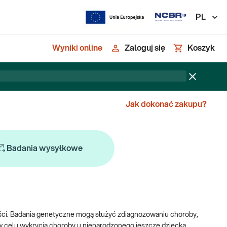
PL
Wyniki online
Zaloguj się
Koszyk
Jak dokonać zakupu?
Badania wysyłkowe
ści. Badania genetyczne mogą służyć zdiagnozowaniu choroby,
w celu wykrycia choroby u nienarodzonego jeszcze dziecka.