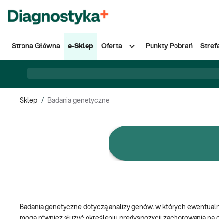
Strona Główna
e-Sklep
Oferta
Punkty Pobrań
Stref
Sklep
/
Badania genetyczne
e-Pakiety badań
Badania genetyczne dotyczą analizy genów, w których ewentualn
mogą również służyć określeniu predyspozycji zachorowania na d