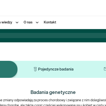
a wiedzy
O nas
Kontakt
Pojedyncze badania
Badania genetyczne
e zmiany odpowiadają za proces chorobowy i związane z nim dolegliwo
aną chorobę, ale także coraz częściej wykonywane są u kobiet w ciąży 