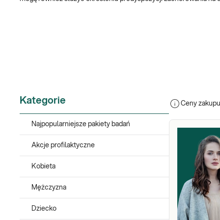
Badania genetyczne z krwi i innych materi
W większości przypadków badania genetyczne wykonywane są z pró
uzyskać materiał o wysokiej jakości, co przekłada się na wiaryg
ją u dzieci lub osób, które nie mogą oddać krwi. Oba rodzaje pr
metody zależy od rodzaju badania, zaleceń specjalisty oraz wygod
Najważniejsze badania genetyczne w jedn
Kategorie
Ceny zakupu 
Kategoria –
uwzględnia
kompleksowe badania genetyczne,
za 
zespołu Gilberta czy hemochromatozy, badania dla kobiet w ciąży
Najpopularniejsze pakiety badań
przyczynę nawracających poronień oraz wiele innych.
Akcje profilaktyczne
Na stronie
https://konsultacje.diagnostyka.pl/
można odbyć
konsu
zyskuje możliwość kontaktu z wybranym lekarzem genetykiem prze
Kobieta
Mężczyzna
Dziecko