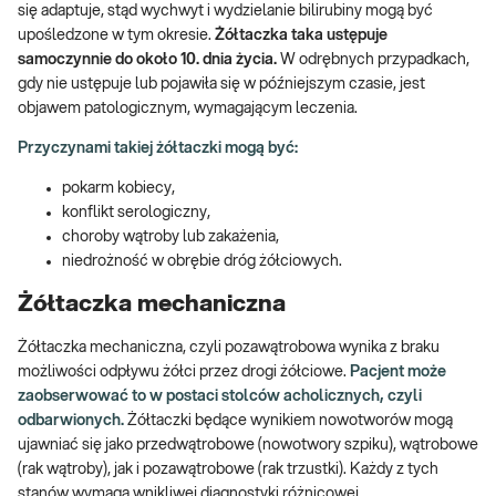
się adaptuje, stąd wychwyt i wydzielanie bilirubiny mogą być
upośledzone w tym okresie.
Żółtaczka taka ustępuje
samoczynnie do około 10. dnia życia.
W odrębnych przypadkach,
gdy nie ustępuje lub pojawiła się w późniejszym czasie, jest
objawem patologicznym, wymagającym leczenia.
Przyczynami takiej żółtaczki mogą być:
pokarm kobiecy,
konflikt serologiczny,
choroby wątroby lub zakażenia,
niedrożność w obrębie dróg żółciowych.
Żółtaczka mechaniczna
Żółtaczka mechaniczna, czyli pozawątrobowa wynika z braku
możliwości odpływu żółci przez drogi żółciowe.
Pacjent może
zaobserwować to w postaci stolców acholicznych, czyli
odbarwionych.
Żółtaczki będące wynikiem nowotworów mogą
ujawniać się jako przedwątrobowe (nowotwory szpiku), wątrobowe
(rak wątroby), jak i pozawątrobowe (rak trzustki). Każdy z tych
stanów wymaga wnikliwej diagnostyki różnicowej.