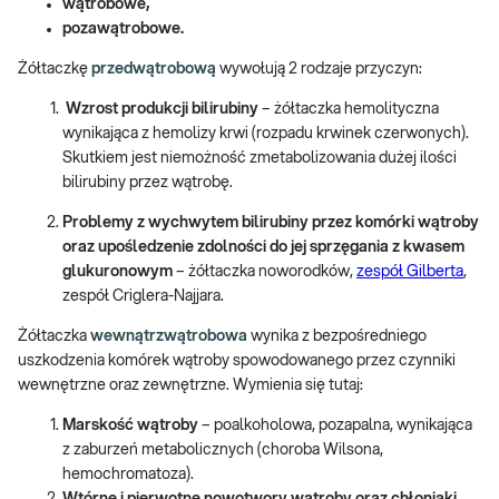
wątrobowe,
pozawątrobowe.
Żółtaczkę
przedwątrobową
wywołują 2 rodzaje przyczyn:
Wzrost produkcji bilirubiny
– żółtaczka hemolityczna
wynikająca z hemolizy krwi (rozpadu krwinek czerwonych).
Skutkiem jest niemożność zmetabolizowania dużej ilości
bilirubiny przez wątrobę.
Problemy z wychwytem bilirubiny przez komórki wątroby
oraz upośledzenie zdolności do jej sprzęgania z kwasem
glukuronowym
– żółtaczka noworodków,
zespół Gilberta
,
zespół Criglera-Najjara.
Żółtaczka
wewnątrzwątrobowa
wynika z bezpośredniego
uszkodzenia komórek wątroby spowodowanego przez czynniki
wewnętrzne oraz zewnętrzne. Wymienia się tutaj:
Marskość wątroby
– poalkoholowa, pozapalna, wynikająca
z zaburzeń metabolicznych (choroba Wilsona,
hemochromatoza).