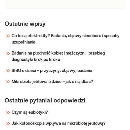
Próby
wątrobowe
Ostatnie wpisy
Próby wątrobowe. Oznaczenie wartości
(ALT, AST,
parametrów wątroby (enzymów
Co to są elektrolity? Badania, objawy niedoboru i sposoby
wątrobowych i bilirubiny) przydatne w
ALP, BIL,
uzupełniania
diagnostyce chorób wątroby i dróg
GGTP)
żółciowych.
Badania na płodność kobiet i mężczyzn – przebieg
Sprawdź
diagnostyki krok po kroku
SIBO u dzieci – przyczyny, objawy, badania
Mikrobiota jelitowa u dzieci - jak o nią dbać?
Ostatnie pytania i odpowiedzi
Czym są eubiotyki?
Jak kolonoskopia wpływa na mikrobiotę jelitową?