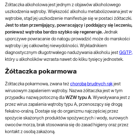
Żółtaczka alkoholowa jest jednym z objawów alkoholowego
uszkodzenia wątroby. Większość alkoholu metabolizowana jest w
wątrobie, stąd jej uszkodzenie manifestuje się w postaci żółtaczki.
Jest to stan przemijający, powracający i poddający się leczeniu,
ponieważ wątroba bardzo szybko się regeneruje.
Jednak
uporczywe powracanie do nałogu prowadzić może do marskości
wątroby i jej całkowitej niewydolności. Wykładnikiem
diagnostycznym długotrwałego nadużywania alkoholu jest
GGTP,
który u alkoholików wzrasta nawet do kilku tysięcy jednostek.
Żółtaczka pokarmowa
Żółtaczka pokarmowa, zwana też
chorobą brudnych rąk
jest
wirusowym zapaleniem wątroby. Nazwa żółtaczka jest w tym
przypadku nazwą potoczną dla
WZW typu A
. Wywoływana jest z
przez wirus zapalenia wątroby typu A, przenoszący się drogą
fekalno-oralną. Dostaje się do organizmu najczęściej przez
spożycie skażonych produktów spożywczych i wody, surowych
owoców morza, brak stosowania się do zasad higieny oraz przez
kontakt z osobą zakażoną.