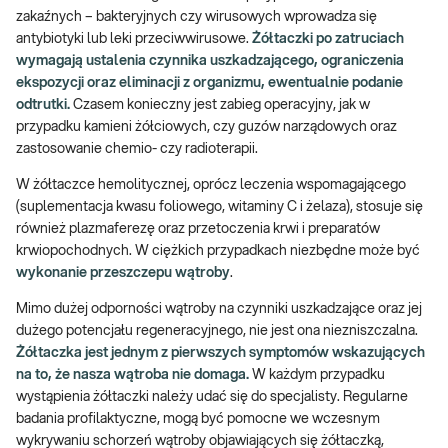
zakaźnych – bakteryjnych czy wirusowych wprowadza się
antybiotyki lub leki przeciwwirusowe.
Żółtaczki po zatruciach
wymagają ustalenia czynnika uszkadzającego, ograniczenia
ekspozycji oraz eliminacji z organizmu, ewentualnie podanie
odtrutki.
Czasem konieczny jest zabieg operacyjny, jak w
przypadku kamieni żółciowych, czy guzów narządowych oraz
zastosowanie chemio- czy radioterapii.
W żółtaczce hemolitycznej, oprócz leczenia wspomagającego
(suplementacja kwasu foliowego, witaminy C i żelaza), stosuje się
również plazmaferezę oraz przetoczenia krwi i preparatów
krwiopochodnych. W ciężkich przypadkach niezbędne może być
wykonanie przeszczepu wątroby
.
Mimo dużej odporności wątroby na czynniki uszkadzające oraz jej
dużego potencjału regeneracyjnego, nie jest ona niezniszczalna.
Żółtaczka jest jednym z pierwszych symptomów wskazujących
na to, że nasza wątroba nie domaga.
W każdym przypadku
wystąpienia żółtaczki należy udać się do specjalisty. Regularne
badania profilaktyczne, mogą być pomocne we wczesnym
wykrywaniu schorzeń wątroby objawiających się żółtaczką,