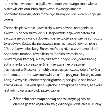
lecz niższe widoczne są tylko w postaci żółtawego zabarwienia
białkówki oka oraz błon śluzowych, zwanego stanem
podżółtaczkowym, który może być trudny do wychwycenia gołym
okiem.
Żółtaczka pierwotnie ujawnia się w twardówce, następnie na
skórze i błonach śluzowych. Ustępowanie objawów natomiast
zaczyna się od skóry, a dopiero później żółte zabarwienie schodzi z
twardówek. Żółtaczka nie zawsze musi oznaczać równomiernie
żółte zabarwienie skóry. Barwa może się różnic w zależności od
obecności metabolitów bilirubiny (odcień szarozielony –
biliwerdyna), karnacji, ale wynika też z innego wysycenia barwą
żółta bilirubiny sprzężonej (ciemniejsza) i niesprzężonej
(jaśniejsza). Żółtaczka hemolityczna daje jasnożółty odcień skóry;
cholestaza krótkotrwała sprawia, że skóra przyjmuje barwę czysto
żółtą, a w wyniku cholestazy długotrwałej przyjmuje ona barwę
szarozieloną. Uszkadzająca wątrobę leptospiroza sprawia, że skóra
jest rubinowa, a spojówki przekrwione.
Żółtaczkę przedwątrobową charakteryzują stolce
ciemne
(jest to wynikiem zwiększonego wydalania bilirubiny