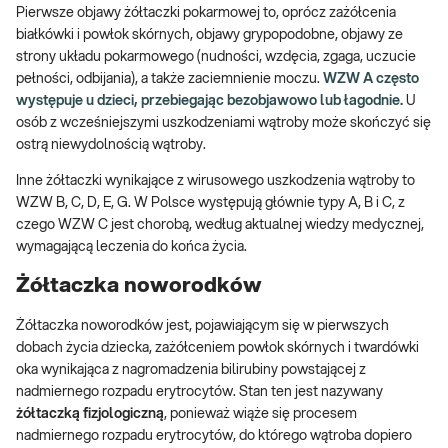
Pierwsze objawy żółtaczki pokarmowej to, oprócz zażółcenia
białkówki i powłok skórnych, objawy grypopodobne, objawy ze
strony układu pokarmowego (nudności, wzdęcia, zgaga, uczucie
pełności, odbijania), a także zaciemnienie moczu.
WZW A często
występuje u dzieci, przebiegając bezobjawowo lub łagodnie.
U
osób z wcześniejszymi uszkodzeniami wątroby może skończyć się
ostrą niewydolnością wątroby.
Inne żółtaczki wynikające z wirusowego uszkodzenia wątroby to
WZW B, C, D, E, G. W Polsce występują głównie typy A, B i C, z
czego WZW C jest chorobą, według aktualnej wiedzy medycznej,
wymagającą leczenia do końca życia.
Żółtaczka noworodków
Żółtaczka noworodków jest, pojawiającym się w pierwszych
dobach życia dziecka, zażółceniem powłok skórnych i twardówki
oka wynikająca z nagromadzenia bilirubiny powstającej z
nadmiernego rozpadu erytrocytów. Stan ten jest nazywany
żółtaczką fizjologiczną
, ponieważ wiąże się procesem
nadmiernego rozpadu erytrocytów, do którego wątroba dopiero