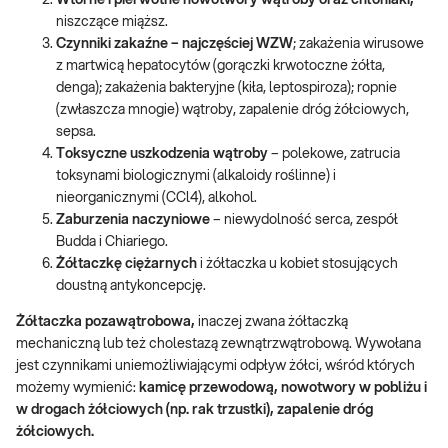
Wtórne i pierwotne nowotwory wątroby oraz chłoniaki,
niszczące miąższ.
Czynniki zakaźne – najczęściej WZW
; zakażenia wirusowe
z martwicą hepatocytów (gorączki krwotoczne żółta,
denga); zakażenia bakteryjne (kiła, leptospiroza); ropnie
(zwłaszcza mnogie) wątroby, zapalenie dróg żółciowych,
sepsa.
Toksyczne uszkodzenia wątroby
– polekowe, zatrucia
toksynami biologicznymi (alkaloidy roślinne) i
nieorganicznymi (CCl4), alkohol.
Zaburzenia naczyniowe
– niewydolność serca, zespół
Budda i Chiariego.
Żółtaczkę ciężarnych
i żółtaczka u kobiet stosujących
doustną antykoncepcję.
Żółtaczka pozawątrobowa,
inaczej zwana żółtaczką
mechaniczną lub też cholestazą zewnątrzwątrobową. Wywołana
jest czynnikami uniemożliwiającymi odpływ żółci, wśród których
możemy wymienić:
kamicę przewodową, nowotwory w pobliżu i
w drogach żółciowych (np. rak trzustki), zapalenie dróg
żółciowych.