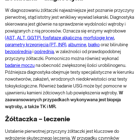
W diagnozowaniu żółtaczki najważniejsze jest poznanie przyczyny
pierwotnej, stąd istotny jest wnikliwy wywiad lekarski. Diagnostyka
skierowana jest głównie na sprawdzenie wydolności wątroby i
powiązanych z nią procesów. Oznacza się enzymy wątrobowe
(AST, ALT, GGTP), fosfatazę alkaliczną
,
morfologię krwi
,
parametry krzepnięcia (PT, INR),
albuminę
,
białko
oraz bilirubinę
bezpośrednią
i
pośrednią
, w zależności od prawdopodobnej
przyczyny żółtaczki. Pomocniczo można również wykonać
badanie moczu
na obecność zwiększonej ilości urobilinogenu.
Późniejsza diagnostyka obejmuje testy specjalistyczne w kierunku
nowotworów, zakażeń, wrodzonych niedokrwistości oraz testy
toksykologiczne. Również badanie USG może być pomocne w
ujawnieniu kamieni żółciowych lub powiększenia wątroby.
W
zaawansowanych przypadkach wykonywana jest biopsja
wątroby, a także TK i MR.
Żółtaczka – leczenie
Ustalenie pierwotnej przyczyny żółtaczki jest kluczowe do
wdrożenie skutecznego leczenia. W przypadku czynników