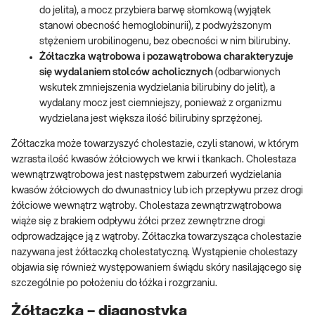
do jelita), a mocz przybiera barwę słomkową (wyjątek
stanowi obecność hemoglobinurii), z podwyższonym
stężeniem urobilinogenu, bez obecności w nim bilirubiny.
Żółtaczka wątrobowa i pozawątrobowa charakteryzuje
się wydalaniem stolców acholicznych
(odbarwionych
wskutek zmniejszenia wydzielania bilirubiny do jelit), a
wydalany mocz jest ciemniejszy, ponieważ z organizmu
wydzielana jest większa ilość bilirubiny sprzężonej.
Żółtaczka może towarzyszyć cholestazie, czyli stanowi, w którym
wzrasta ilość kwasów żółciowych we krwi i tkankach. Cholestaza
wewnątrzwątrobowa jest następstwem zaburzeń wydzielania
kwasów żółciowych do dwunastnicy lub ich przepływu przez drogi
żółciowe wewnątrz wątroby. Cholestaza zewnątrzwątrobowa
wiąże się z brakiem odpływu żółci przez zewnętrzne drogi
odprowadzające ją z wątroby. Żółtaczka towarzysząca cholestazie
nazywana jest żółtaczką cholestatyczną. Wystąpienie cholestazy
objawia się również występowaniem świądu skóry nasilającego się
szczególnie po położeniu do łóżka i rozgrzaniu.
Żółtaczka – diagnostyka