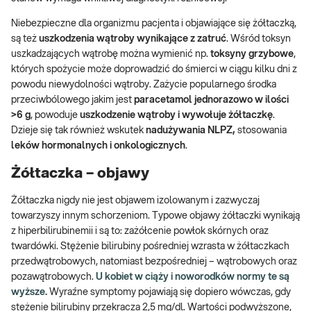
Niebezpieczne dla organizmu pacjenta i objawiające się żółtaczką,
są też
uszkodzenia wątroby wynikające z zatruć
. Wśród toksyn
uszkadzających wątrobę można wymienić np.
toksyny grzybowe
,
których spożycie może doprowadzić do śmierci w ciągu kilku dni z
powodu niewydolności wątroby. Zażycie popularnego środka
przeciwbólowego jakim jest
paracetamol jednorazowo w ilości
>6 g
, powoduje
uszkodzenie wątroby i wywołuje żółtaczkę
.
Dzieje się tak również wskutek
nadużywania NLPZ,
stosowania
leków hormonalnych i onkologicznych
.
Żółtaczka – objawy
Żółtaczka nigdy nie jest objawem izolowanym i zazwyczaj
towarzyszy innym schorzeniom. Typowe objawy żółtaczki wynikają
z hiperbilirubinemii i są to: zażółcenie powłok skórnych oraz
twardówki. Stężenie bilirubiny pośredniej wzrasta w żółtaczkach
przedwątrobowych, natomiast bezpośredniej – wątrobowych oraz
pozawątrobowych.
U kobiet w ciąży i noworodków normy te są
wyższe.
Wyraźne symptomy pojawiają się dopiero wówczas, gdy
stężenie bilirubiny przekracza 2,5 mg/dl. Wartości podwyższone,