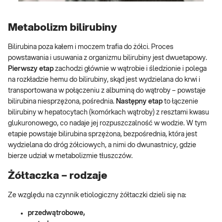
Metabolizm bilirubiny
Bilirubina poza kałem i moczem trafia do żółci. Proces
powstawania i usuwania z organizmu bilirubiny jest dwuetapowy.
Pierwszy etap
zachodzi głównie w wątrobie i śledzionie i polega
na rozkładzie hemu do bilirubiny, skąd jest wydzielana do krwi i
transportowana w połączeniu z albuminą do wątroby – powstaje
bilirubina niesprzężona, pośrednia.
Następny etap
to łączenie
bilirubiny w hepatocytach (komórkach wątroby) z resztami kwasu
glukuronowego, co nadaje jej rozpuszczalność w wodzie. W tym
etapie powstaje bilirubina sprzężona, bezpośrednia, która jest
wydzielana do dróg żółciowych, a nimi do dwunastnicy, gdzie
bierze udział w metabolizmie tłuszczów.
Żółtaczka – rodzaje
Ze względu na czynnik etiologiczny żółtaczki dzieli się na:
przedwątrobowe,