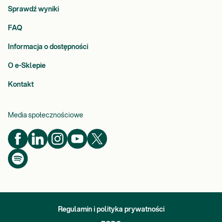
specjalistą.
Sprawdź wyniki
Wejdź
FAQ
na
konsultacje.diagnostyka.pl/DoctorsBase/Diagnostyka
Umów czat z wybranym specjalistą
poprzez wypełnienie
Informacja o dostępności
formularza na stronie. W polu
Kod rabatowy
wpisz numer
O e-Sklepie
vouchera.
Jako załącznik w formularzu dodaj wyniki badań. Poczekaj
Kontakt
na kontakt ze strony specjalisty. Odpowiedź otrzymasz
maksymalnie do 72 h, a my powiadomimy Cię o niej mailowo
oraz poprzez sms.
Media społecznościowe
Gdzie możesz zrealizować to badanie:
Wszystkie punkty pobrań Diagnostyki
Zamów badanie i zrealizuj je w dowolnym punkcie pobrań.
Pobranie w Twoim domu
Wybierz w koszyku opcję „Pobranie w domu” – usługa wyświetla
Regulamin i polityka prywatności
się, jeśli wybrany przez Ciebie punkt pobrań znajduje się w