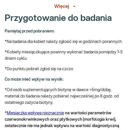
nieuzasadnionego przybierania na wadze, zwiększonej
Więcej
zapadalności na infekcje
Przygotowanie do badania
→ Profilaktycznie, do ogólnej oceny stanu zdrowia
Badania dla kobiet dojrzałych – czyli jakich?
Pamiętaj przed pobraniem:
*Na badania dla kobiet należy zgłosić się w godzinach porannych
Trudno zdefiniować dojrzałość kobiety, gdyż dojrzałość możemy
rozpatrywać pod względem społecznym, emocjonalnym, ale także
*Kobiety miesiączkujące powinny wykonać badania pomiędzy 1-3
biologicznym. Doniesienia naukowe, uwzględniające wiele
dniem cyklu
różnych aspektów (m.in. doświadczenia życiowe, psychikę,
*Do punktu pobrań zgłoś się na czczo
inteligencję, fizjologię), statystycznie za dojrzałą - uznają już
kobietę trzydziestodwuletnią. Z medycznego punktu widzenia, tak
Co może mieć wpływ na wynik:
naprawdę każdy wiek jest właściwy do podejmowania działań
profilaktycznych i zadbanie o swoje zdrowie. Badania laboratoryjne
*Od osób suplementujących biotynę w dawce >5mg/dobę,
wykonywane regularnie, nawet mimo braku objawów choroby, są
materiał do badania należy pobierać najwcześniej po 8 godz. od
jednym z przykładów profilaktyki, którą warto uwzględniać w
ostatniego zażycia biotyny.
kalendarzu dojrzałej kobiety.
*
Miesiączka wpływa nieznacznie
na wartości parametrów
Jakie badania dla dojrzałych kobiet?
czerwonokrwinkowych oraz płytkowych (morfologia krwi),
ostatecznie nie ma jednak wpływu na wartość diagnostyczną