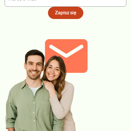
niestabilność emocjonalna.
Zapisz się
»
Fosfor nieorganiczny
jest pierwiastkiem niezbędnym do
prawidłowego funkcjonowania układu nerwowego, mięśniowego i
kostnego. Wskazaniem do jego oznaczenia są: niedobór witaminy
D, objawy osłabienia mięśni i kości, zaburzenia neurologiczne, ale
także choroby nerek (przewlekła niewydolność i kamica nerkowa) i
przytarczyc.
»
Witamina D 25(OH) metabolit
to uznany wskaźnik gospodarki
wapniowo - fosforanowej i obrotu kostnego oraz ważny element
diagnostyki krzywicy i osteoporozy. Niedobór witaminy D może
sprzyjać rozwojowi zaburzeń odporności i schorzeń o podłożu
zapalnym lub autoimmunizacyjnym. Doniesienia naukowe
potwierdzają również wpływ witaminy D na płodność.
Udowodniono również, że prawidłowe stężenie witaminy D jest
istotnym czynnikiem w profilaktyce niektórych typów
nowotworów.
»
P1NP
jest markerem procesu kościotworzenia i zmian
zachodzących w mineralnej gęstości kości. Badanie stężenia P1NP