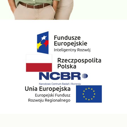
stosowane jest w diagnostyce i monitorowaniu leczenia chorób i
zaburzeń układu kostnego m.in. osteoporozy i choroby Pageta.
»
CRP
to niespecyficzny wskaźnik stanu zapalnego, którego
stężenie wzrasta najczęściej w przebiegu infekcji bakteryjnej.
Wzrasta ponadto po doznanych urazach, w przebiegu
przewlekłych chorób zapalnych jak reumatoidalne zapalenie
stawów i nieswoiste zapalne choroby jelit oraz w chorobach
nowotworowych.
»
TSH
jest hormonem przysadkowym nadzorującym pracę
tarczycy. Na podstawie zmian w stężeniu TSH wnioskuje się o
nadczynności lub niedoczynności tarczycy. Schorzenia te wiążą
się z bezpośrednim wpływem na metabolizm (odpowiednio utrata
lub przybieranie na wadze nieuzasadnione zmianami w diecie,
sucha skóra lub nadpotliwość, zaparcia lub biegunki), płodność, a
nawet równowagę emocjonalną.
»
Estradiol
produkowany w jajnikach reguluje dojrzewanie
pęcherzyków jajnikowych, wpływa na grubość błony śluzowej
macicy, ale również na układ kostno – szkieletowy. Nieprawidłowy
poziom E2 może objawiać się zaburzeniami w miesiączkowaniu,