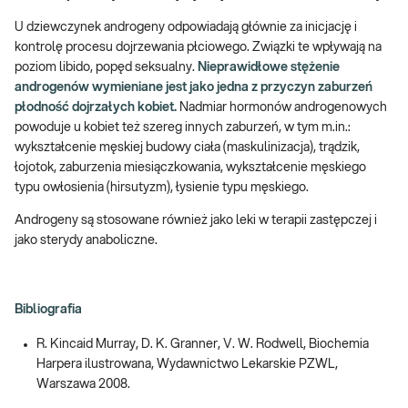
U dziewczynek androgeny odpowiadają głównie za inicjację i
kontrolę procesu dojrzewania płciowego. Związki te wpływają na
poziom libido, popęd seksualny.
Nieprawidłowe stężenie
androgenów wymieniane jest jako jedna z przyczyn zaburzeń
płodność dojrzałych kobiet.
Nadmiar hormonów androgenowych
powoduje u kobiet też szereg innych zaburzeń, w tym m.in.:
wykształcenie męskiej budowy ciała (maskulinizacja), trądzik,
łojotok, zaburzenia miesiączkowania, wykształcenie męskiego
typu owłosienia (hirsutyzm), łysienie typu męskiego.
Androgeny są stosowane również jako leki w terapii zastępczej i
jako sterydy anaboliczne.
Bibliografia
R. Kincaid Murray, D. K. Granner, V. W. Rodwell, Biochemia
Harpera ilustrowana, Wydawnictwo Lekarskie PZWL,
Warszawa 2008.