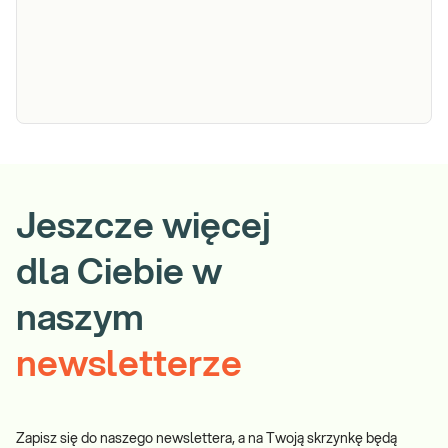
e-Pakiet
Dedykowany dla: Mężczyzn w każdym wieku
hormonalny
Wskazany: → W diagnostyce zaburzeń
dla
hormonalnych powodujących: niepłodność,
Jeszcze więcej
mężczyzn
zaburzenia erekcji, spadek popędu
seksualnego, utratę masy mięśniowej,
dla Ciebie w
Sprawdź
osteoporozę, wahania masy ciała, chwiejność
emocjonalną, pogor
naszym
newsletterze
Zapisz się do naszego newslettera, a na Twoją skrzynkę będą