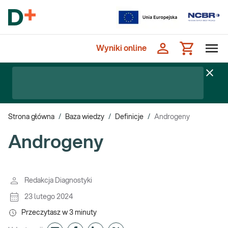
Wyniki online
Strona główna
/
Baza wiedzy
/
Definicje
/
Androgeny
Androgeny
Redakcja Diagnostyki
23 lutego 2024
Przeczytasz w
3
minuty