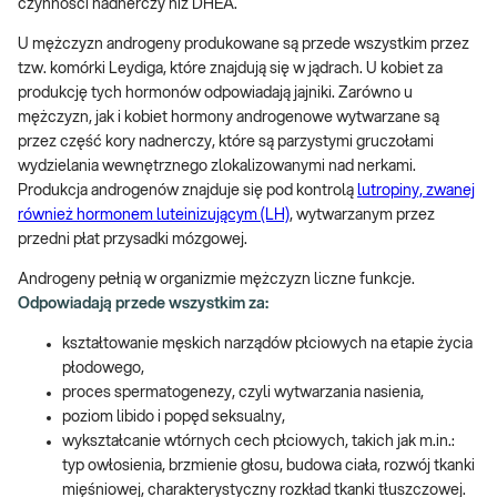
czynności nadnerczy niż DHEA.
U mężczyzn androgeny produkowane są przede wszystkim przez
tzw. komórki Leydiga, które znajdują się w jądrach. U kobiet za
produkcję tych hormonów odpowiadają jajniki. Zarówno u
mężczyzn, jak i kobiet hormony androgenowe wytwarzane są
przez część kory nadnerczy, które są parzystymi gruczołami
wydzielania wewnętrznego zlokalizowanymi nad nerkami.
Produkcja androgenów znajduje się pod kontrolą
lutropiny, zwanej
również hormonem luteinizującym (LH)
, wytwarzanym przez
przedni płat przysadki mózgowej.
Androgeny pełnią w organizmie mężczyzn liczne funkcje.
Odpowiadają przede wszystkim za:
kształtowanie męskich narządów płciowych na etapie życia
płodowego,
proces spermatogenezy, czyli wytwarzania nasienia,
poziom libido i popęd seksualny,
wykształcanie wtórnych cech płciowych, takich jak m.in.:
typ owłosienia, brzmienie głosu, budowa ciała, rozwój tkanki
mięśniowej, charakterystyczny rozkład tkanki tłuszczowej.