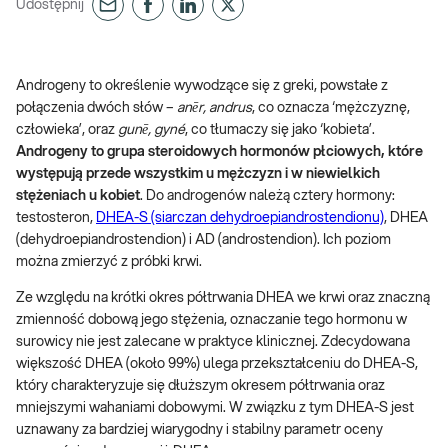
Udostępnij
Androgeny to określenie wywodzące się z greki, powstałe z
połączenia dwóch słów –
anēr, andrus
, co oznacza ‘mężczyznę,
człowieka’, oraz
gunē, gyné
, co tłumaczy się jako ‘kobieta’.
Androgeny to grupa steroidowych hormonów płciowych, które
występują przede wszystkim u mężczyzn i w niewielkich
stężeniach u kobiet
. Do androgenów należą cztery hormony:
testosteron,
DHEA-S (siarczan dehydroepiandrostendionu)
, DHEA
(dehydroepiandrostendion) i AD (androstendion). Ich poziom
można zmierzyć z próbki krwi.
Ze względu na krótki okres półtrwania DHEA we krwi oraz znaczną
zmienność dobową jego stężenia, oznaczanie tego hormonu w
surowicy nie jest zalecane w praktyce klinicznej. Zdecydowana
większość DHEA (około 99%) ulega przekształceniu do DHEA-S,
który charakteryzuje się dłuższym okresem półtrwania oraz
mniejszymi wahaniami dobowymi. W związku z tym DHEA-S jest
uznawany za bardziej wiarygodny i stabilny parametr oceny